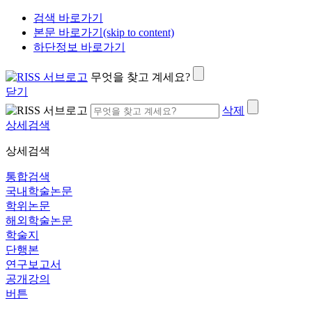
검색 바로가기
본문 바로가기(skip to content)
하단정보 바로가기
무엇을 찾고 계세요?
닫기
삭제
상세검색
상세검색
통합검색
국내학술논문
학위논문
해외학술논문
학술지
단행본
연구보고서
공개강의
버튼