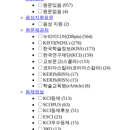
원문있음
(957)
원문없음
(4)
음성지원유무
음성 지원
(2)
원문제공처
누리미디어(DBpia)
(564)
KISTI(NDSL)
(276)
한국학술정보(KISS)
(173)
한국연구재단(KCI)
(159)
교보문고(스콜라)
(133)
코리아스칼라(코리아스칼라)
(24)
KERIS(RISS)
(17)
KERIS(RISS)
(15)
학술교육원(eArticle)
(8)
등재정보
KCI등재
(513)
SCOPUS
(63)
KCI등재후보
(51)
ESCI
(23)
KCI우수등재
(15)
3903
(13)