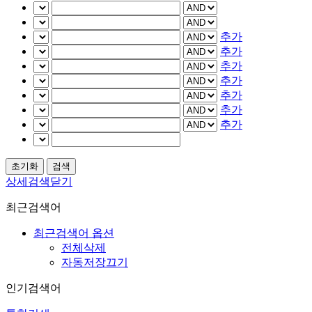
추가
추가
추가
추가
추가
추가
추가
상세검색닫기
최근검색어
최근검색어 옵션
전체삭제
자동저장끄기
인기검색어