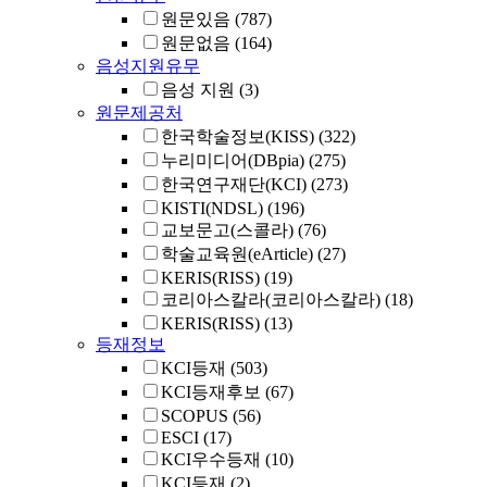
원문있음
(787)
원문없음
(164)
음성지원유무
음성 지원
(3)
원문제공처
한국학술정보(KISS)
(322)
누리미디어(DBpia)
(275)
한국연구재단(KCI)
(273)
KISTI(NDSL)
(196)
교보문고(스콜라)
(76)
학술교육원(eArticle)
(27)
KERIS(RISS)
(19)
코리아스칼라(코리아스칼라)
(18)
KERIS(RISS)
(13)
등재정보
KCI등재
(503)
KCI등재후보
(67)
SCOPUS
(56)
ESCI
(17)
KCI우수등재
(10)
KCI등재
(2)