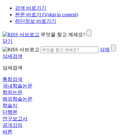
검색 바로가기
본문 바로가기(skip to content)
하단정보 바로가기
무엇을 찾고 계세요?
닫기
삭제
상세검색
상세검색
통합검색
국내학술논문
학위논문
해외학술논문
학술지
단행본
연구보고서
공개강의
버튼