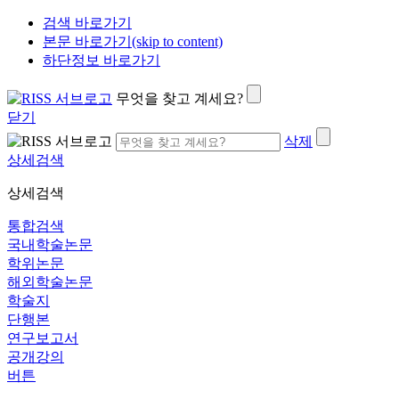
검색 바로가기
본문 바로가기(skip to content)
하단정보 바로가기
무엇을 찾고 계세요?
닫기
삭제
상세검색
상세검색
통합검색
국내학술논문
학위논문
해외학술논문
학술지
단행본
연구보고서
공개강의
버튼