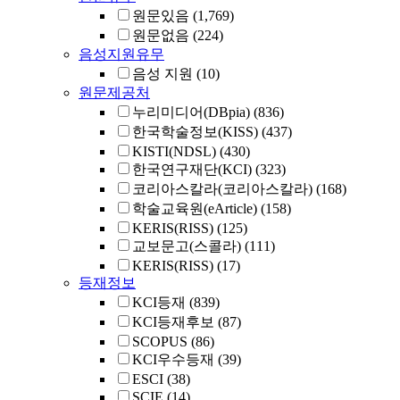
원문있음
(1,769)
원문없음
(224)
음성지원유무
음성 지원
(10)
원문제공처
누리미디어(DBpia)
(836)
한국학술정보(KISS)
(437)
KISTI(NDSL)
(430)
한국연구재단(KCI)
(323)
코리아스칼라(코리아스칼라)
(168)
학술교육원(eArticle)
(158)
KERIS(RISS)
(125)
교보문고(스콜라)
(111)
KERIS(RISS)
(17)
등재정보
KCI등재
(839)
KCI등재후보
(87)
SCOPUS
(86)
KCI우수등재
(39)
ESCI
(38)
SCIE
(14)