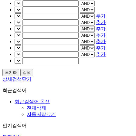
추가
추가
추가
추가
추가
추가
추가
상세검색닫기
최근검색어
최근검색어 옵션
전체삭제
자동저장끄기
인기검색어