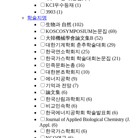
KCI우수등재
(1)
3903
(1)
학술지명
生物과 自然
(102)
KOSCOSYMPOSIUM논문집
(69)
大韓機械學會論文集B
(52)
대한기계학회 춘추학술대회
(29)
한국연소학회지
(25)
한국가스학회 학술대회논문집
(21)
민족문화논총
(16)
대한본초학회지
(10)
에너지공학
(9)
기억과 전망
(7)
論文集
(6)
한국산림과학회지
(6)
비교민속학
(6)
한국에너지공학회 학술발표회
(6)
Journal of Applied Biological Chemistry (J.
Appl.
(6)
한국가스학회지
(6)
NGO연구
(6)