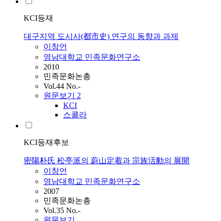
KCI등재
대구지역 도시사(都市史) 연구의 동향과 과제
이창언
영남대학교 민족문화연구소
2010
민족문화논총
Vol.44 No.-
원문보기
2
KCI
스콜라
KCI등재후보
密陽朴氏 松亭派의 蔚山定着과 宗族活動의 展開
이창언
영남대학교 민족문화연구소
2007
민족문화논총
Vol.35 No.-
원문보기