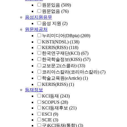
원문있음
(509)
원문없음
(76)
음성지원유무
음성 지원
(2)
원문제공처
누리미디어(DBpia)
(269)
KISTI(NDSL)
(138)
KERIS(RISS)
(118)
한국연구재단(KCI)
(67)
한국학술정보(KISS)
(57)
교보문고(스콜라)
(33)
코리아스칼라(코리아스칼라)
(7)
학술교육원(eArticle)
(1)
KERIS(RISS)
(1)
등재정보
KCI등재
(243)
SCOPUS
(28)
KCI등재후보
(21)
ESCI
(9)
SCIE
(3)
구)KCI등재(통합)
(3)