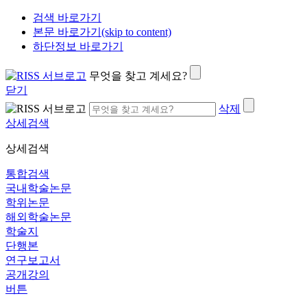
검색 바로가기
본문 바로가기(skip to content)
하단정보 바로가기
무엇을 찾고 계세요?
닫기
삭제
상세검색
상세검색
통합검색
국내학술논문
학위논문
해외학술논문
학술지
단행본
연구보고서
공개강의
버튼