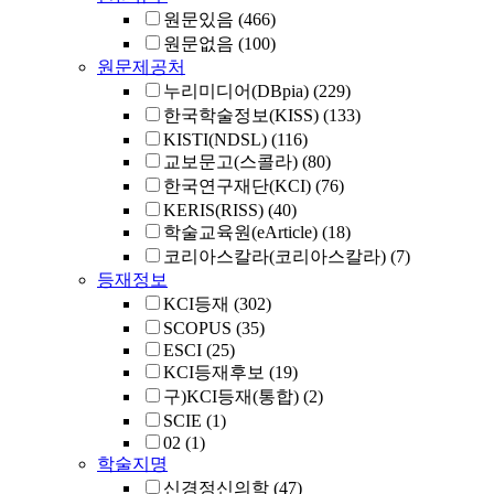
원문있음
(466)
원문없음
(100)
원문제공처
누리미디어(DBpia)
(229)
한국학술정보(KISS)
(133)
KISTI(NDSL)
(116)
교보문고(스콜라)
(80)
한국연구재단(KCI)
(76)
KERIS(RISS)
(40)
학술교육원(eArticle)
(18)
코리아스칼라(코리아스칼라)
(7)
등재정보
KCI등재
(302)
SCOPUS
(35)
ESCI
(25)
KCI등재후보
(19)
구)KCI등재(통합)
(2)
SCIE
(1)
02
(1)
학술지명
신경정신의학
(47)