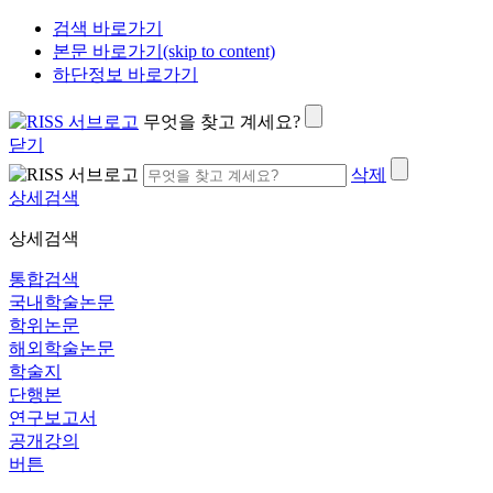
검색 바로가기
본문 바로가기(skip to content)
하단정보 바로가기
무엇을 찾고 계세요?
닫기
삭제
상세검색
상세검색
통합검색
국내학술논문
학위논문
해외학술논문
학술지
단행본
연구보고서
공개강의
버튼