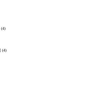
(4)
집
(4)