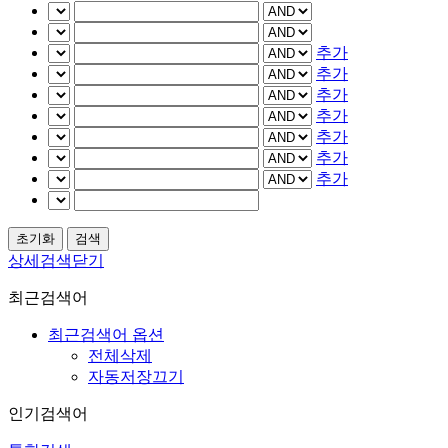
추가
추가
추가
추가
추가
추가
추가
상세검색닫기
최근검색어
최근검색어 옵션
전체삭제
자동저장끄기
인기검색어