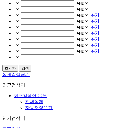
추가
추가
추가
추가
추가
추가
추가
상세검색닫기
최근검색어
최근검색어 옵션
전체삭제
자동저장끄기
인기검색어