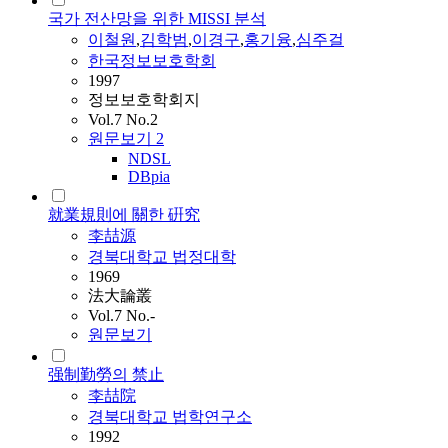
국가 전산망을 위한 MISSI 분석
이철원
,
김학범
,
이경구
,
홍기융
,
심주걸
한국정보보호학회
1997
정보보호학회지
Vol.7 No.2
원문보기
2
NDSL
DBpia
就業規則에 關한 硏究
李喆源
경북대학교 법정대학
1969
法大論叢
Vol.7 No.-
원문보기
强制勤勞의 禁止
李喆院
경북대학교 법학연구소
1992