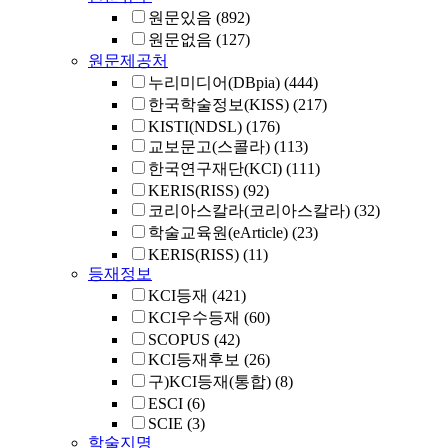
원문있음
(892)
원문없음
(127)
원문제공처
누리미디어(DBpia)
(444)
한국학술정보(KISS)
(217)
KISTI(NDSL)
(176)
교보문고(스콜라)
(113)
한국연구재단(KCI)
(111)
KERIS(RISS)
(92)
코리아스칼라(코리아스칼라)
(32)
학술교육원(eArticle)
(23)
KERIS(RISS)
(11)
등재정보
KCI등재
(421)
KCI우수등재
(60)
SCOPUS
(42)
KCI등재후보
(26)
구)KCI등재(통합)
(8)
ESCI
(6)
SCIE
(3)
학술지명