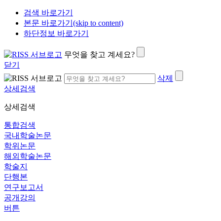
검색 바로가기
본문 바로가기(skip to content)
하단정보 바로가기
무엇을 찾고 계세요?
닫기
삭제
상세검색
상세검색
통합검색
국내학술논문
학위논문
해외학술논문
학술지
단행본
연구보고서
공개강의
버튼