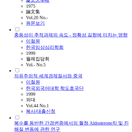
慶北大學校
1975
論文集
Vol.20 No.-
원문보기
충동성이 추적과제의 속도 - 정확성 길항에 미치는 영향
이철원
한국임상심리학회
1999
월례집담회
Vol.- No.5
자유주의적 세계경제질서와 중국
이철원
한국외국어대학 학도호국단
1999
외대
Vol.44 No.1
복사/대출신청
복수를 동반한 간경변증에서의 혈청 Aldosterone치 및 진
해질 변동에 관한 연구