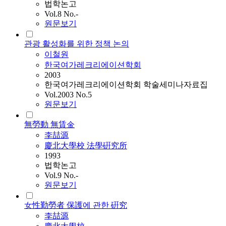
법학논고
Vol.8 No.-
원문보기
관광 활성화를 위한 정책 논의
이철원
한국여가레크리에이션학회
2003
한국여가레크리에이션학회 학술세미나자료집
Vol.2003 No.5
원문보기
無勞動 無賃金
李喆源
慶北大學校 法學硏究所
1993
법학논고
Vol.9 No.-
원문보기
女性勤勞者 保護에 관한 硏究
李喆源