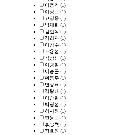
이충기
(1)
이성근
(1)
고영중
(1)
박채희
(1)
김현식
(1)
김희자
(1)
이강수
(1)
조용성
(1)
심상신
(1)
이광철
(1)
이승곤
(1)
황동주
(1)
변상요
(1)
김왕배
(1)
이승현
(1)
박영성
(1)
허서원
(1)
한동근
(1)
李忠烈
(1)
장호원
(1)