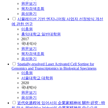
원문보기
목차검색조회
음성듣기
시뮬레이션 기반 엔지니어링 사업자 선정방식 개선
에 관한 연구
이충원
홍익대학교 일반대학원
2017
국내석사
원문보기
목차검색조회
음성듣기
Spatially-resolved Laser Activated Cell Sorting for
Genomics and Transcriptomics in Biological Specimens
이충원
서울대학교 대학원
2020
국내박사
원문보기
음성듣기
近代化過程에 있어서의 企業家精神에 關한 硏究 : 特
히 막스·웨버(Max Weber)의 企業家精神을 中心으로