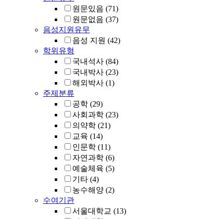
원문있음
(71)
원문없음
(37)
음성지원유무
음성 지원
(42)
학위유형
국내석사
(84)
국내박사
(23)
해외박사
(1)
주제분류
공학
(29)
사회과학
(23)
의약학
(21)
교육
(14)
인문학
(11)
자연과학
(6)
예술체육
(5)
기타
(4)
농수해양
(2)
수여기관
서울대학교
(13)