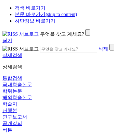
검색 바로가기
본문 바로가기(skip to content)
하단정보 바로가기
무엇을 찾고 계세요?
닫기
삭제
상세검색
상세검색
통합검색
국내학술논문
학위논문
해외학술논문
학술지
단행본
연구보고서
공개강의
버튼