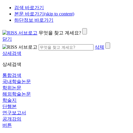
검색 바로가기
본문 바로가기(skip to content)
하단정보 바로가기
무엇을 찾고 계세요?
닫기
삭제
상세검색
상세검색
통합검색
국내학술논문
학위논문
해외학술논문
학술지
단행본
연구보고서
공개강의
버튼