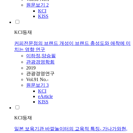
원문보기
2
KCI
KISS
KCI등재
커피전문점의 브랜드 개성이 브랜드 충성도와 애착에 미
치는 영향 연구
이하정
,
양승필
관광경영학회
2019
관광경영연구
Vol.91 No.-
원문보기
3
KCI
eArticle
KISS
KCI등재
일본 보육기관 바깥놀이터의 교육적 특징- 가나가와현,