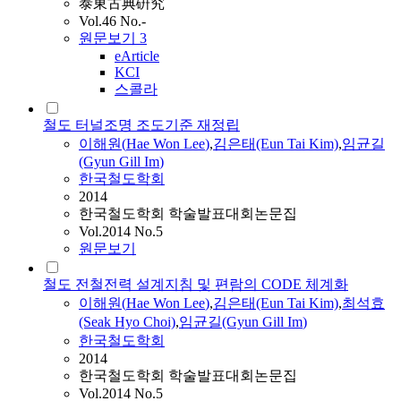
泰東古典硏究
Vol.46 No.-
원문보기
3
eArticle
KCI
스콜라
철도 터널조명 조도기준 재정립
이해
원(
Hae
Won
Lee
)
,
김은태(Eun Tai Kim)
,
임균길
(Gyun Gill
Im
)
한국철도학회
2014
한국철도학회 학술발표대회논문집
Vol.2014 No.5
원문보기
철도 전철전력 설계지침 및 편람의 CODE 체계화
이해
원(
Hae
Won
Lee
)
,
김은태(Eun Tai Kim)
,
최석효
(Seak Hyo Choi)
,
임균길(Gyun Gill
Im
)
한국철도학회
2014
한국철도학회 학술발표대회논문집
Vol.2014 No.5