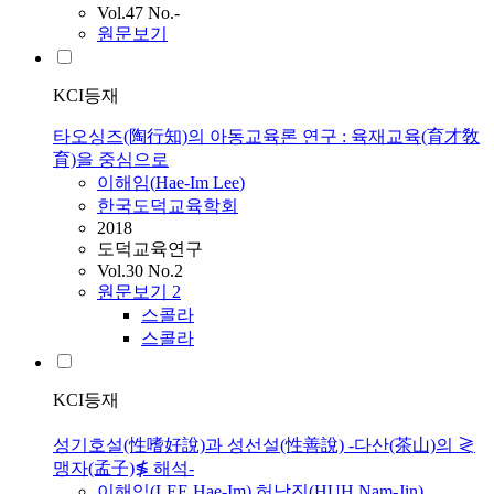
Vol.47 No.-
원문보기
KCI등재
타오싱즈(陶行知)의 아동교육론 연구 : 육재교육(育才敎
育)을 중심으로
이해임
(
Hae-Im
Lee
)
한국도덕교육학회
2018
도덕교육연구
Vol.30 No.2
원문보기
2
스콜라
스콜라
KCI등재
성기호설(性嗜好說)과 성선설(性善說) -다산(茶山)의 ≷
맹자(孟子)≸ 해석-
이해임
(
LEE
Hae-Im
)
,
허남진(HUH Nam-Jin)