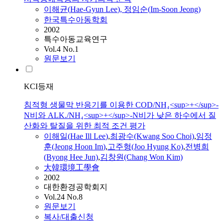
이해
균(
Hae
-Gyun
Lee
), 정임순(
Im
-Soon Jeong)
한국특수아동학회
2002
특수아동교육연구
Vol.4 No.1
원문보기
KCI등재
침적형 생물막 반응기를 이용한 COD/NH₄<sup>+</sup>-
N비와 ALK./NH₄<sup>+</sup>-N비가 낮은 하수에서 질
산화와 탈질을 위한 최적 조건 평가
이해
일(
Hae
Ill
Lee
)
,
최광수(Kwang Soo Choi)
,
임정
훈(Jeong Hoon
Im
)
,
고주형(Joo Hyung Ko)
,
전병희
(Byong Hee Jun)
,
김창원(Chang Won Kim)
大韓環境工學會
2002
대한환경공학회지
Vol.24 No.8
원문보기
복사/대출신청