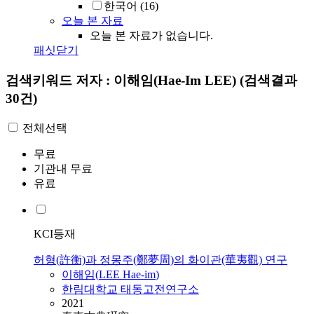
한국어
(16)
오늘 본 자료
오늘 본 자료가 없습니다.
패싯닫기
검색키워드
저자 : 이해임(Hae-Im LEE)
(검색결과
30건)
전체선택
무료
기관내 무료
유료
KCI등재
허형(許衡)과 정몽주(鄭夢周)의 화이관(華夷觀) 연구
이해임
(
LEE
Hae-im
)
한림대학교 태동고전연구소
2021