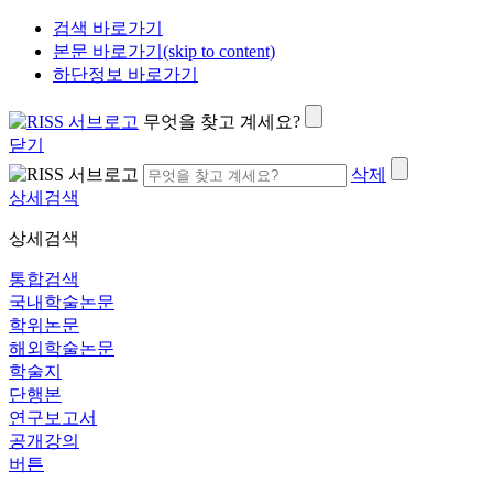
검색 바로가기
본문 바로가기(skip to content)
하단정보 바로가기
무엇을 찾고 계세요?
닫기
삭제
상세검색
상세검색
통합검색
국내학술논문
학위논문
해외학술논문
학술지
단행본
연구보고서
공개강의
버튼