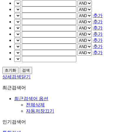
추가
추가
추가
추가
추가
추가
추가
상세검색닫기
최근검색어
최근검색어 옵션
전체삭제
자동저장끄기
인기검색어