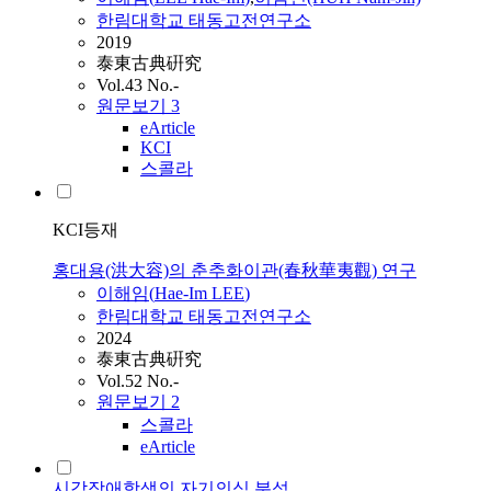
한림대학교 태동고전연구소
2019
泰東古典硏究
Vol.43 No.-
원문보기
3
eArticle
KCI
스콜라
KCI등재
홍대용(洪大容)의 춘추화이관(春秋華夷觀) 연구
이해임
(
Hae-Im
LEE
)
한림대학교 태동고전연구소
2024
泰東古典硏究
Vol.52 No.-
원문보기
2
스콜라
eArticle
시각장애학생의 자기의식 분석