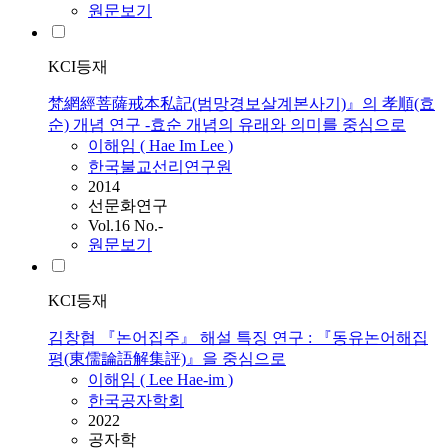
원문보기
KCI등재
梵網經菩薩戒本私記(범망경보살계본사기)』의 孝順(효
순) 개념 연구 -효순 개념의 유래와 의미를 중심으로
이해임
(
Hae
Im
Lee
)
한국불교선리연구원
2014
선문화연구
Vol.16 No.-
원문보기
KCI등재
김창협 『논어집주』 해설 특징 연구 : 『동유논어해집
평(東儒論語解集評)』을 중심으로
이해임
(
Lee
Hae-im
)
한국공자학회
2022
공자학