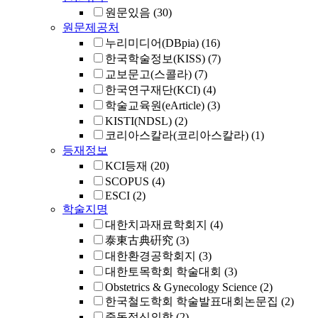
원문있음
(30)
원문제공처
누리미디어(DBpia)
(16)
한국학술정보(KISS)
(7)
교보문고(스콜라)
(7)
한국연구재단(KCI)
(4)
학술교육원(eArticle)
(3)
KISTI(NDSL)
(2)
코리아스칼라(코리아스칼라)
(1)
등재정보
KCI등재
(20)
SCOPUS
(4)
ESCI
(2)
학술지명
대한치과재료학회지
(4)
泰東古典硏究
(3)
대한환경공학회지
(3)
대한토목학회 학술대회
(3)
Obstetrics & Gynecology Science
(2)
한국철도학회 학술발표대회논문집
(2)
중독정신의학
(2)