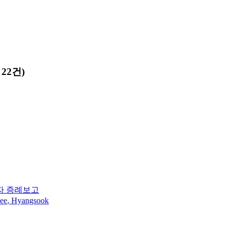
22건)
자 증례보고
ee
,
Hyangsook