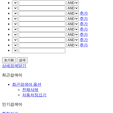
추가
추가
추가
추가
추가
추가
추가
상세검색닫기
최근검색어
최근검색어 옵션
전체삭제
자동저장끄기
인기검색어