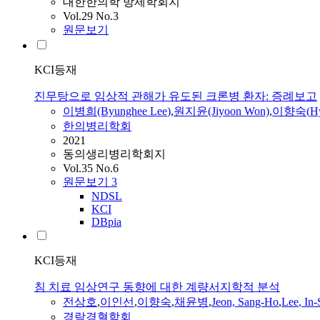
대한한의학 방제학회지
Vol.29 No.3
원문보기
KCI등재
진무탕으로 임상적 관해가 유도된 크론병 환자: 증례보고
이병희(Byunghee
Lee
)
,
원지윤(Jiyoon Won)
,
이향숙
(
H
한의병리학회
2021
동의생리병리학회지
Vol.35 No.6
원문보기
3
NDSL
KCI
DBpia
KCI등재
침 치료 임상연구 동향에 대한 계량서지학적 분석
전상호
,
이인선
,
이향숙
,
채윤병
,
Jeon, Sang-Ho
,
Lee
, In
경락경혈학회