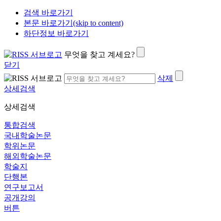
검색 바로가기
본문 바로가기(skip to content)
하단정보 바로가기
무엇을 찾고 계세요?
닫기
삭제
상세검색
상세검색
통합검색
국내학술논문
학위논문
해외학술논문
학술지
단행본
연구보고서
공개강의
버튼