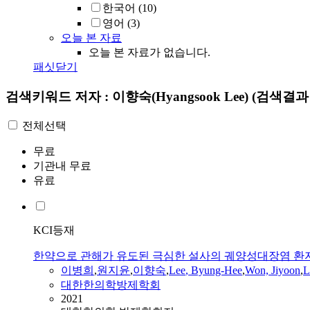
한국어
(10)
영어
(3)
오늘 본 자료
오늘 본 자료가 없습니다.
패싯닫기
검색키워드
저자 : 이향숙(Hyangsook Lee)
(검색결과 
전체선택
무료
기관내 무료
유료
KCI등재
한약으로 관해가 유도된 극심한 설사의 궤양성대장염 환
이병희
,
원지윤
,
이향숙
,
Lee
, Byung-Hee
,
Won, Jiyoon
,
L
대한한의학방제학회
2021