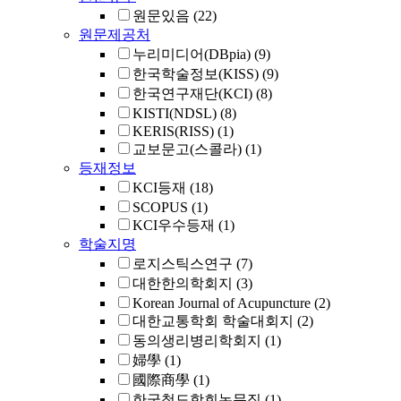
원문있음
(22)
원문제공처
누리미디어(DBpia)
(9)
한국학술정보(KISS)
(9)
한국연구재단(KCI)
(8)
KISTI(NDSL)
(8)
KERIS(RISS)
(1)
교보문고(스콜라)
(1)
등재정보
KCI등재
(18)
SCOPUS
(1)
KCI우수등재
(1)
학술지명
로지스틱스연구
(7)
대한한의학회지
(3)
Korean Journal of Acupuncture
(2)
대한교통학회 학술대회지
(2)
동의생리병리학회지
(1)
婦學
(1)
國際商學
(1)
한국철도학회논문집
(1)