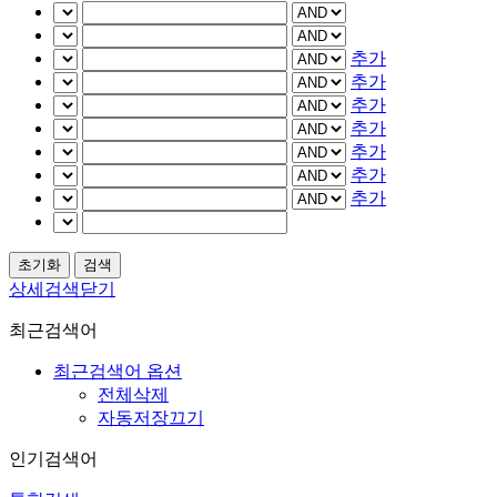
추가
추가
추가
추가
추가
추가
추가
상세검색닫기
최근검색어
최근검색어 옵션
전체삭제
자동저장끄기
인기검색어