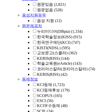
원문있음
(2,821)
원문없음
(528)
음성지원유무
음성 지원
(12)
원문제공처
누리미디어(DBpia)
(1,334)
한국학술정보(KISS)
(915)
한국연구재단(KCI)
(747)
KISTI(NDSL)
(595)
교보문고(스콜라)
(362)
KERIS(RISS)
(144)
학술교육원(eArticle)
(143)
코리아스칼라(코리아스칼라)
(74)
KERIS(RISS)
(42)
등재정보
KCI등재
(1,723)
KCI등재후보
(179)
SCOPUS
(165)
ESCI
(56)
KCI우수등재
(48)
SCIE
(24)