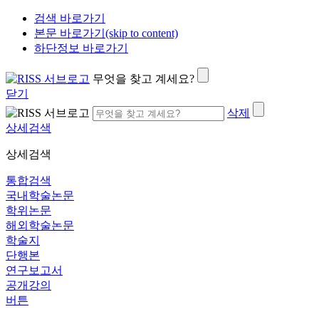
검색 바로가기
본문 바로가기(skip to content)
하단정보 바로가기
무엇을 찾고 계세요?
닫기
삭제
상세검색
상세검색
통합검색
국내학술논문
학위논문
해외학술논문
학술지
단행본
연구보고서
공개강의
버튼