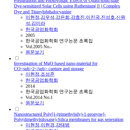
Preparations and Photovoltaic Effects of Quasi-solid-state
Dye-sensitized Solar Cells using Ruthenium(Ⅱ) Complex
Dye and Titanylphthalocyanine
이현정
,
김우석
,
강은희
,
강효진
,
이진국
,
진성호
,
신원
석
,
김미라
한국공업화학회
2005
한국공업화학회 연구논문 초록집
Vol.2005 No.-
원문보기
Investigation of MgO based nano-material for
CO<sub>2</sub> capture and storage
이현정
,
조성준
한국공업화학회
2014
한국공업화학회 연구논문 초록집
Vol.2014 No.1
원문보기
Nanostructured Poly[1-(trimethylsily)-1-propyne]-
Poly(dimethylsiloxane)-Silica membranes for gas seperation
이현정
,
이현경
,
강태범