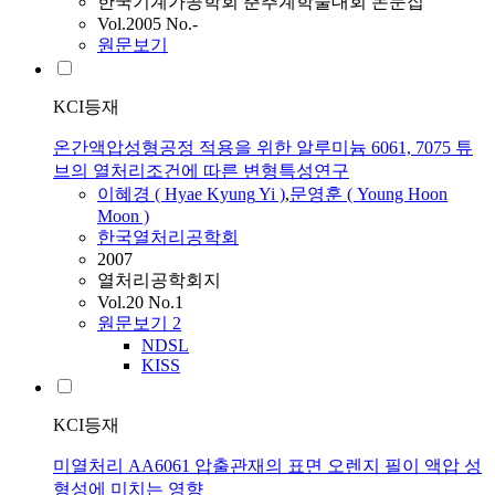
한국기계가공학회 춘추계학술대회 논문집
Vol.2005 No.-
원문보기
KCI등재
온간액압성형공정 적용을 위한 알루미늄 6061, 7075 튜
브의 열처리조건에 따른 변형특성연구
이혜경
(
Hyae
Kyung
Yi
)
,
문영훈 ( Young Hoon
Moon )
한국열처리공학회
2007
열처리공학회지
Vol.20 No.1
원문보기
2
NDSL
KISS
KCI등재
미열처리 AA6061 압출관재의 표면 오렌지 필이 액압 성
형성에 미치는 영향