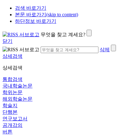
검색 바로가기
본문 바로가기(skip to content)
하단정보 바로가기
무엇을 찾고 계세요?
닫기
삭제
상세검색
상세검색
통합검색
국내학술논문
학위논문
해외학술논문
학술지
단행본
연구보고서
공개강의
버튼