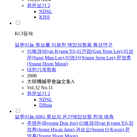
원문보기
2
NDSL
KISS
KCI등재
알루미늄 튜브를 이용한 액압성형품 특성연구
이혜경
(
Hyae
Kyung
Yi
)
,
이건엽(Gun Yeop Lee)
,
이성
문(Sung Mun Lee)
,
이영선(Young Seon Lee)
,
문영훈
(Young Hoon Moon)
대한기계학회
2008
大韓機械學會論文集A
Vol.32 No.11
원문보기
2
NDSL
DBpia
알루미늄 6061 튜브의 온간액압성형 한계 예측
주병돈(Byeong Don Joo)
,
이혜경
(
Hyae
Kyung
Yi
)
,
장
정환(Jeong Hwan Jang)
,
권승오(Seung O Kwon)
,
문
영훈(Young Hoon Moon)