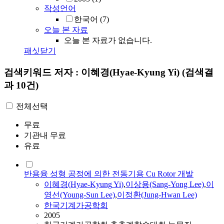
작성언어
한국어
(7)
오늘 본 자료
오늘 본 자료가 없습니다.
패싯닫기
검색키워드
저자 : 이혜경(Hyae-Kyung Yi)
(검색결
과 10건)
전체선택
무료
기관내 무료
유료
반용융 성형 공정에 의한 전동기용 Cu Rotor 개발
이혜경
(
Hyae-Kyung
Yi
)
,
이상용(Sang-Yong Lee)
,
이
영선(Young-Sun Lee)
,
이정환(Jung-Hwan Lee)
한국기계가공학회
2005