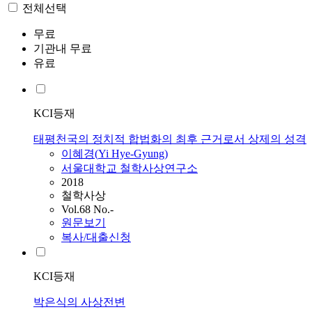
전체선택
무료
기관내 무료
유료
KCI등재
태평천국의 정치적 합법화의 최후 근거로서 상제의 성격
이혜경
(
Yi
Hye-Gyung
)
서울대학교 철학사상연구소
2018
철학사상
Vol.68 No.-
원문보기
복사/대출신청
KCI등재
박은식의 사상전변