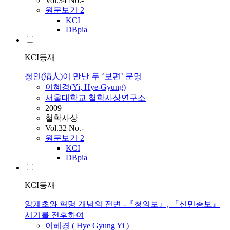
Vol.34 No.-
원문보기
2
KCI
DBpia
KCI등재
청인(淸人)이 만난 두 ‘보편’ 문명
이혜경
(
Yi
,
Hye-Gyung
)
서울대학교 철학사상연구소
2009
철학사상
Vol.32 No.-
원문보기
2
KCI
DBpia
KCI등재
양계초와 혁명 개념의 전변 -『청의보』, 『신민총보』
시기를 전후하여
이혜경
(
Hye
Gyung
Yi
)