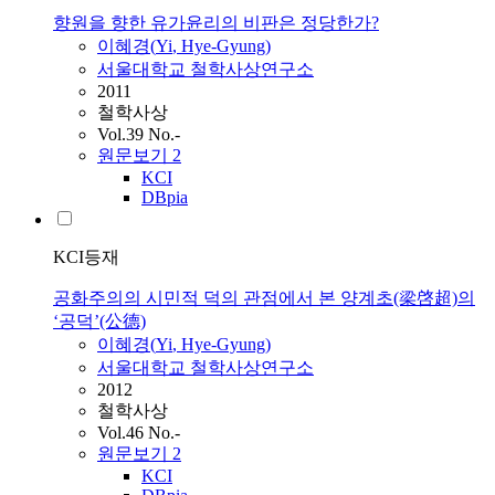
향원을 향한 유가윤리의 비판은 정당한가?
이혜경
(
Yi
,
Hye-Gyung
)
서울대학교 철학사상연구소
2011
철학사상
Vol.39 No.-
원문보기
2
KCI
DBpia
KCI등재
공화주의의 시민적 덕의 관점에서 본 양계초(梁啓超)의
‘공덕’(公德)
이혜경
(
Yi
,
Hye-Gyung
)
서울대학교 철학사상연구소
2012
철학사상
Vol.46 No.-
원문보기
2
KCI