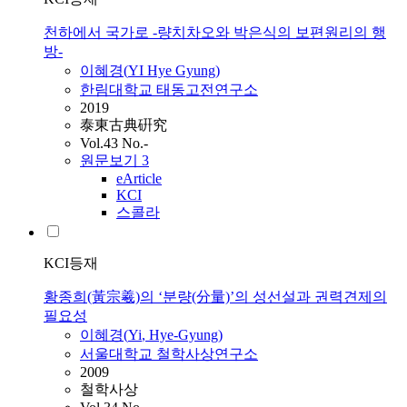
천하에서 국가로 -량치차오와 박은식의 보편원리의 행
방-
이혜경
(
YI
Hye
Gyung
)
한림대학교 태동고전연구소
2019
泰東古典硏究
Vol.43 No.-
원문보기
3
eArticle
KCI
스콜라
KCI등재
황종희(黃宗羲)의 ‘분량(分量)’의 성선설과 권력견제의
필요성
이혜경
(
Yi
,
Hye-Gyung
)
서울대학교 철학사상연구소
2009
철학사상