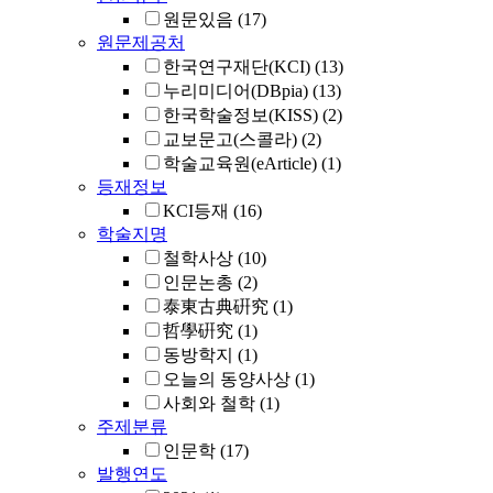
원문있음
(17)
원문제공처
한국연구재단(KCI)
(13)
누리미디어(DBpia)
(13)
한국학술정보(KISS)
(2)
교보문고(스콜라)
(2)
학술교육원(eArticle)
(1)
등재정보
KCI등재
(16)
학술지명
철학사상
(10)
인문논총
(2)
泰東古典硏究
(1)
哲學硏究
(1)
동방학지
(1)
오늘의 동양사상
(1)
사회와 철학
(1)
주제분류
인문학
(17)
발행연도