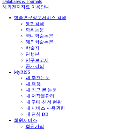
Databases & Journals
해외전자자료 이용안내
학술연구정보서비스 검색
통합검색
학위논문
국내학술논문
해외학술논문
학술지
단행본
연구보고서
공개강의
MyRISS
내 추천논문
내 책장
내 최근 본 논문
내 저작물관리
내 구매·신청 현황
내 서비스 사용권한
내 관심 DB
회원서비스
회원가입