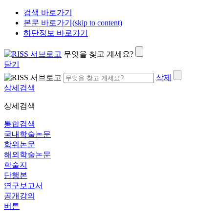
검색 바로가기
본문 바로가기(skip to content)
하단정보 바로가기
무엇을 찾고 계세요?
닫기
삭제
상세검색
상세검색
통합검색
국내학술논문
학위논문
해외학술논문
학술지
단행본
연구보고서
공개강의
버튼