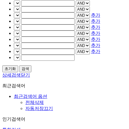
추가
추가
추가
추가
추가
추가
추가
상세검색닫기
최근검색어
최근검색어 옵션
전체삭제
자동저장끄기
인기검색어