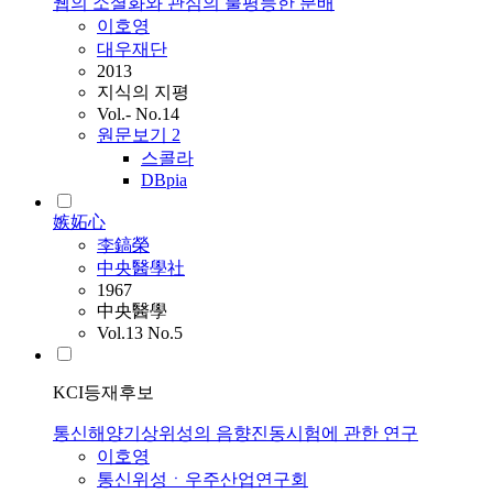
웹의 소셜화와 관심의 불평등한 분배
이호영
대우재단
2013
지식의 지평
Vol.- No.14
원문보기
2
스콜라
DBpia
嫉妬心
李鎬榮
中央醫學社
1967
中央醫學
Vol.13 No.5
KCI등재후보
통신해양기상위성의 음향진동시험에 관한 연구
이호영
통신위성ㆍ우주산업연구회