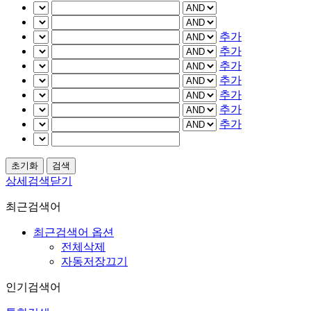
추가
추가
추가
추가
추가
추가
추가
상세검색닫기
최근검색어
최근검색어 옵션
전체삭제
자동저장끄기
인기검색어