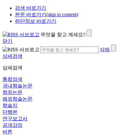
검색 바로가기
본문 바로가기(skip to content)
하단정보 바로가기
무엇을 찾고 계세요?
닫기
삭제
상세검색
상세검색
통합검색
국내학술논문
학위논문
해외학술논문
학술지
단행본
연구보고서
공개강의
버튼