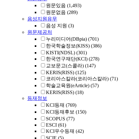
원문있음
(1,493)
원문없음
(289)
음성지원유무
음성 지원
(3)
원문제공처
누리미디어(DBpia)
(701)
한국학술정보(KISS)
(386)
KISTI(NDSL)
(301)
한국연구재단(KCI)
(278)
교보문고(스콜라)
(147)
KERIS(RISS)
(125)
코리아스칼라(코리아스칼라)
(71)
학술교육원(eArticle)
(57)
KERIS(RISS)
(18)
등재정보
KCI등재
(769)
KCI등재후보
(150)
SCOPUS
(77)
ESCI
(61)
KCI우수등재
(42)
SCIE
(5)