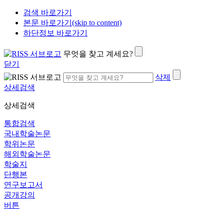
검색 바로가기
본문 바로가기(skip to content)
하단정보 바로가기
무엇을 찾고 계세요?
닫기
삭제
상세검색
상세검색
통합검색
국내학술논문
학위논문
해외학술논문
학술지
단행본
연구보고서
공개강의
버튼