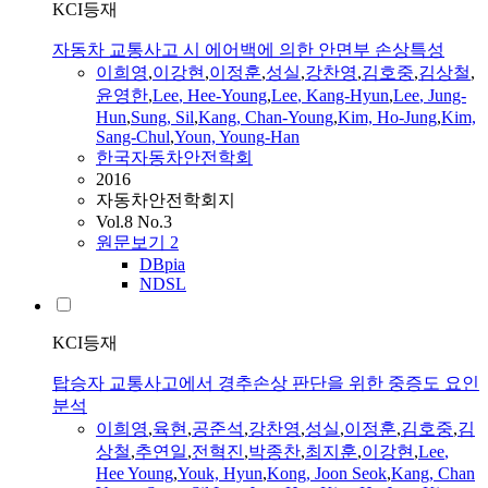
KCI등재
자동차 교통사고 시 에어백에 의한 안면부 손상특성
이희영
,
이강현
,
이정훈
,
성실
,
강찬영
,
김호중
,
김상철
,
윤영한
,
Lee
,
Hee
-
Young
,
Lee
, Kang-Hyun
,
Lee
, Jung-
Hun
,
Sung, Sil
,
Kang, Chan-
Young
,
Kim, Ho-Jung
,
Kim,
Sang-Chul
,
Youn,
Young
-Han
한국자동차안전학회
2016
자동차안전학회지
Vol.8 No.3
원문보기
2
DBpia
NDSL
KCI등재
탑승자 교통사고에서 경추손상 판단을 위한 중증도 요인
분석
이희영
,
육현
,
공준석
,
강찬영
,
성실
,
이정훈
,
김호중
,
김
상철
,
추연일
,
전혁진
,
박종찬
,
최지훈
,
이강현
,
Lee
,
Hee
Young
,
Youk, Hyun
,
Kong, Joon Seok
,
Kang, Chan