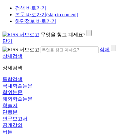
검색 바로가기
본문 바로가기(skip to content)
하단정보 바로가기
무엇을 찾고 계세요?
닫기
삭제
상세검색
상세검색
통합검색
국내학술논문
학위논문
해외학술논문
학술지
단행본
연구보고서
공개강의
버튼