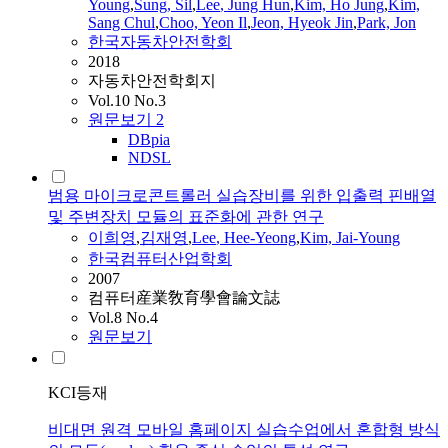
Young
,
Sung, Sil
,
Lee
, Jung Hun
,
Kim, Ho Jung
,
Kim,
Sang Chul
,
Choo, Yeon Il
,
Jeon, Hyeok Jin
,
Park, Jon
한국자동차안전학회
2018
자동차안전학회지
Vol.10 No.3
원문보기
2
DBpia
NDSL
범용 마이크로콘트롤러 실습장비를 위한 입출력 핀배열
및 주변장치 모듈의 표준화에 관한 연구
이희영
,
김재영
,
Lee
,
Hee
-Yeong
,
Kim, Jai-
Young
한국컴퓨터산업학회
2007
컴퓨터産業敎育學會論文誌
Vol.8 No.4
원문보기
KCI등재
비대면 원격 모바일 홈페이지 실습수업에서 혼합형 방식