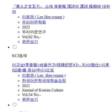
『東人之文五七』 소재 李奎報 漢詩의 選詩 樣相에 대하
여
이희영
(
Lee
Hee
-
young
)
우리어문학회
2025
우리어문연구
Vol.82 No.-
원문보기
KCI등재
이규보(李奎報) 배율연구(排律硏究)(3) - 치사(致仕) 이후
(以後)를 중심(中心)으로
이희영
(
Lee
¸
Hee
-
young
)
한국어문학국제학술포럼
2021
Journal of Korean Culture
Vol.54 No.-
원문보기