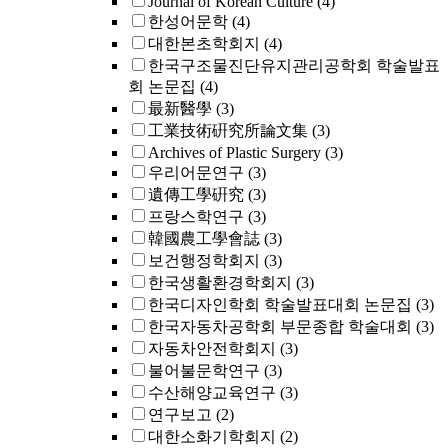
Journal of Korean Culture
(4)
한성어문학
(4)
대한본초학회지
(4)
한국구조물진단유지관리공학회 학술발표
회 논문집
(4)
最新醫學
(3)
工業技術硏究所論文集
(3)
Archives of Plastic Surgery
(3)
우리어문연구
(3)
遺傳工學硏究
(3)
프랑스학연구
(3)
韓國農工學會誌
(3)
보건행정학회지
(3)
한국생활환경학회지
(3)
한국디자인학회 학술발표대회 논문집
(3)
한국자동차공학회 부문종합 학술대회
(3)
자동차안전학회지
(3)
불어불문학연구
(3)
수산해양교육연구
(3)
연구보고
(2)
대한소화기학회지
(2)