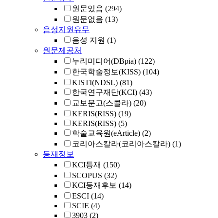
원문있음
(294)
원문없음
(13)
음성지원유무
음성 지원
(1)
원문제공처
누리미디어(DBpia)
(122)
한국학술정보(KISS)
(104)
KISTI(NDSL)
(81)
한국연구재단(KCI)
(43)
교보문고(스콜라)
(20)
KERIS(RISS)
(19)
KERIS(RISS)
(5)
학술교육원(eArticle)
(2)
코리아스칼라(코리아스칼라)
(1)
등재정보
KCI등재
(150)
SCOPUS
(32)
KCI등재후보
(14)
ESCI
(14)
SCIE
(4)
3903
(2)