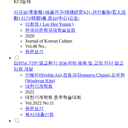
KCI등재
이규보(李奎報) 배율연구(排律硏究)(2) -관인활동(官人活
動) 시기(時期)를 중심(中心)으로-
이희영
(
Lee
Hee
Young
)
한국어문학국제학술포럼
2020
Journal of Korean Culture
Vol.48 No.-
원문보기
딥러닝 기반 열교환기 성능저하 예측 및 고장 진단 알고
리즘 개발
안혜빈(Hyebin An)
,
정동규(Donggyu Chung)
,
김우현
(Woohyun Kim)
대한기계학회
2022
대한기계학회 춘추학술대회
Vol.2022 No.11
원문보기
복사/대출신청