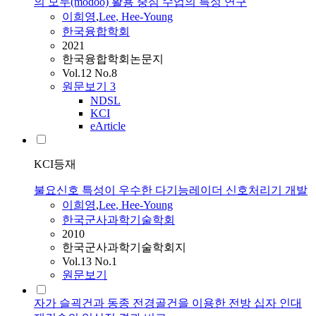
의 모두(modoo) 활용 중심 수업의 특성 연구
이희영
,
Lee
,
Hee
-
Young
한국융합학회
2021
한국융합학회논문지
Vol.12 No.8
원문보기
3
NDSL
KCI
eArticle
KCI등재
불요신호 특성이 우수한 다기능레이더 신호처리기 개발
이희영
,
Lee
,
Hee
-
Young
한국군사과학기술학회
2010
한국군사과학기술학회지
Vol.13 No.1
원문보기
자가 슬괵건과 동종 전경골건을 이용한 전방 십자 인대