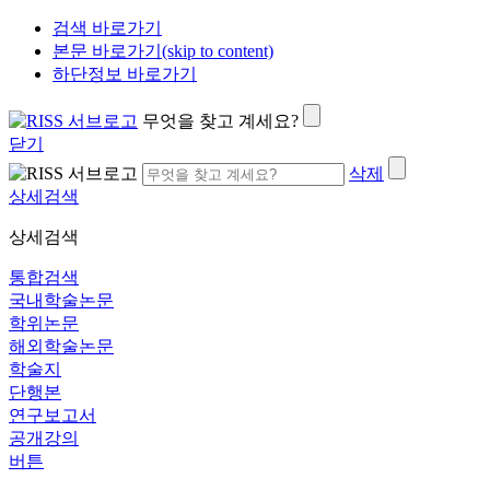
검색 바로가기
본문 바로가기(skip to content)
하단정보 바로가기
무엇을 찾고 계세요?
닫기
삭제
상세검색
상세검색
통합검색
국내학술논문
학위논문
해외학술논문
학술지
단행본
연구보고서
공개강의
버튼