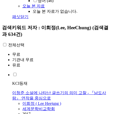
영어
(46)
오늘 본 자료
오늘 본 자료가 없습니다.
패싯닫기
검색키워드
저자 : 이희정(Lee, HeeChung)
(검색결
과 634건)
전체선택
무료
기관내 무료
유료
KCI등재
이청준 소설에 나타난 글쓰기의 의미 고찰 - 『남도사
람』 연작을 중심으로
이희정
(
Lee
Heejung )
세계문학비교학회
2017