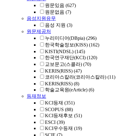
원문있음
(627)
원문없음
(7)
음성지원유무
음성 지원
(3)
원문제공처
누리미디어(DBpia)
(296)
한국학술정보(KISS)
(162)
KISTI(NDSL)
(145)
한국연구재단(KCI)
(120)
교보문고(스콜라)
(70)
KERIS(RISS)
(47)
코리아스칼라(코리아스칼라)
(11)
KERIS(RISS)
(8)
학술교육원(eArticle)
(6)
등재정보
KCI등재
(351)
SCOPUS
(88)
KCI등재후보
(51)
ESCI
(39)
KCI우수등재
(19)
SCIE
(7)