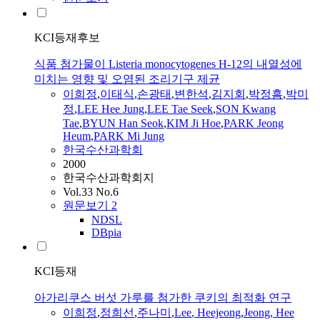
KCI등재후보
식품 첨가물이 Listeria monocytogenes H-12의 내열성에
미치는 영향 및 오염된 조리기구 제균
이희정
,
이태식
,
손광태
,
변한석
,
김지회
,
박정흠
,
박미
정
,
LEE
Hee Jung
,
LEE
Tae Seek
,
SON Kwang
Tae
,
BYUN Han Seok
,
KIM Ji Hoe
,
PARK Jeong
Heum
,
PARK Mi Jung
한국수산과학회
2000
한국수산과학회지
Vol.33 No.6
원문보기
2
NDSL
DBpia
KCI등재
아가리쿠스 버섯 가루를 첨가한 쿠키의 최적화 연구
이희정
,
정희선
,
주나미
,
Lee
, Heejeong
,
Jeong, Hee