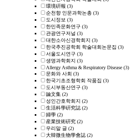
環境硏報
(3)
순천향 인문과학논총
(3)
도시정보
(3)
한민족문화연구
(3)
관광연구저널
(3)
대한소아신경학회지
(3)
한국추진공학회 학술대회논문집
(3)
서울도시연구
(3)
생명과학회지
(3)
Allergy Asthma & Respiratory Disease
(3)
문화와 사회
(3)
한국기초조형학회 작품집
(3)
도시부동산연구
(3)
論文集
(2)
성인간호학회지
(2)
生活科學硏究誌
(2)
婦學
(2)
産業技術硏究
(2)
우리말 글
(2)
大韓微生物學會誌
(2)