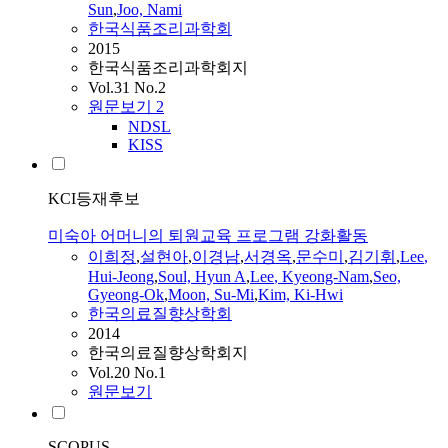
Sun
,
Joo, Nami
한국식품조리과학회
2015
한국식품조리과학회지
Vol.31 No.2
원문보기
2
NDSL
KISS
KCI등재후보
미숙아 어머니의 퇴원교육 프로그램 강화활동
이희정
,
설현아
,
이경남
,
서경옥
,
문수미
,
김기휘
,
Lee
,
Hui-Jeong
,
Soul, Hyun A
,
Lee
, Kyeong-Nam
,
Seo,
Gyeong-Ok
,
Moon, Su-Mi
,
Kim, Ki-Hwi
한국의료질향상학회
2014
한국의료질향상학회지
Vol.20 No.1
원문보기
SCOPUS