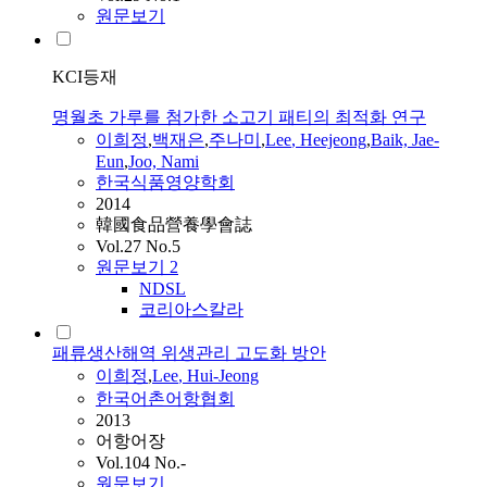
원문보기
KCI등재
명월초 가루를 첨가한 소고기 패티의 최적화 연구
이희정
,
백재은
,
주나미
,
Lee
, Heejeong
,
Baik, Jae-
Eun
,
Joo, Nami
한국식품영양학회
2014
韓國食品營養學會誌
Vol.27 No.5
원문보기
2
NDSL
코리아스칼라
패류생산해역 위생관리 고도화 방안
이희정
,
Lee
, Hui-Jeong
한국어촌어항협회
2013
어항어장
Vol.104 No.-
원문보기