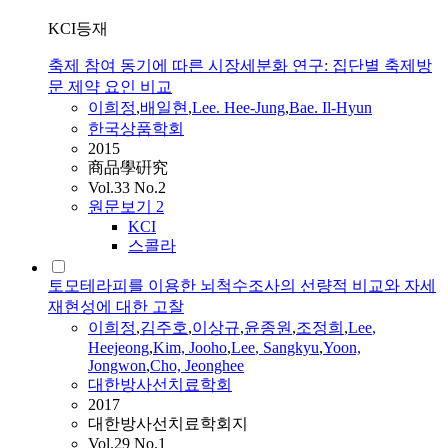
KCI등재
축제 참여 동기에 따른 시장세분화 연구: 집단별 축제방
문 제약 요인 비교
이희정
,
배일현
,
Lee
. Hee-Jung
,
Bae. Il-Hyun
한국상품학회
2015
商品學硏究
Vol.33 No.2
원문보기
2
KCI
스콜라
토모테라피를 이용한 뇌척수조사의 선량적 비교와 자세
재현성에 대한 고찰
이희정
,
김주호
,
이상규
,
윤종원
,
조정희
,
Lee
,
Heejeong
,
Kim, Jooho
,
Lee
, Sangkyu
,
Yoon,
Jongwon
,
Cho, Jeonghee
대한방사선치료학회
2017
대한방사선치료학회지
Vol.29 No.1