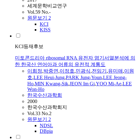
세계문학비교연구
Vol.59 No.-
원문보기
2
KCI
KISS
KCI등재후보
미토콘드리아 ribosomal RNA 유전자 염기서열분석에 의
한 한국산 연어아과 어류의 유전적 계통도
이희정
,
박중연
,
이정호
,
민광식
,
전임기
,
유미애
,
이원
호
,
LEE
Heui-Jung
,
PARK Jung-Youn
,
LEE
Jeong-
Ho
,
MIN Kwang-Sik
,
JEON Im Gi
,
YOO Mi-Ae
,
LEE
Won-Ho
한국수산과학회
2000
한국수산과학회지
Vol.33 No.2
원문보기
2
NDSL
DBpia