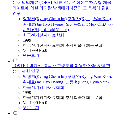
센서 박막재료 ( ORAL 발표 F ) : 은 이온교환 A 형 제올
라이트에 의한 라디칼 발생메카니즘과 그 응용에 관한
연구
임경천
(Kyung Cheun Im)
,
구경완(Kyung Wan Koo)
,
황재효(Jae Hyo Hwang)
,
오상묵(Sang Muk Oh)
,
타카
사키유케(Takasaki Yuukei)
한국전기전자재료학회
1999
한국전기전자재료학회 춘계학술대회논문집
Vol.1999 No.0
원문보기
POSTER 발표A : 경남산 고령토를 이용한 ZSM-5 의 합
성에 관한 연구
임경천
(Kyung Cheun Im)
,
구경완(Kyung Wan Koo)
,
황재효(Jae Hyo Hwang)
,
신동현(Dong Hyun Shin)
한국전기전자재료학회
1999
한국전기전자재료학회 추계학술대회논문집
Vol.1999 No.0
원문보기