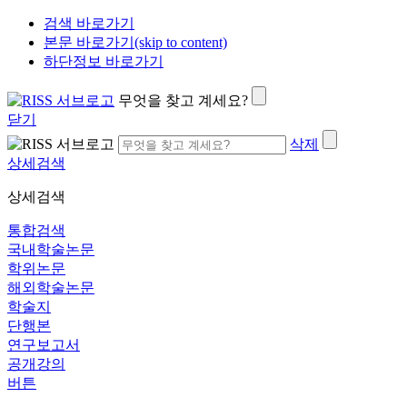
검색 바로가기
본문 바로가기(skip to content)
하단정보 바로가기
무엇을 찾고 계세요?
닫기
삭제
상세검색
상세검색
통합검색
국내학술논문
학위논문
해외학술논문
학술지
단행본
연구보고서
공개강의
버튼