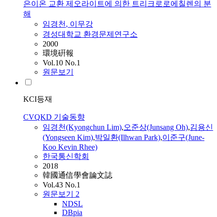
은이온 교환 제오라이트에 의한 트리크로로에칠렌의 분
해
임경천
, 이무강
경성대학교 환경문제연구소
2000
環境硏報
Vol.10 No.1
원문보기
KCI등재
CVQKD 기술동향
임경천
(Kyongchun Lim)
,
오준상(Junsang Oh)
,
김용신
(Yongseen Kim)
,
박일환(Ilhwan Park)
,
이준구(June-
Koo Kevin Rhee)
한국통신학회
2018
韓國通信學會論文誌
Vol.43 No.1
원문보기
2
NDSL
DBpia