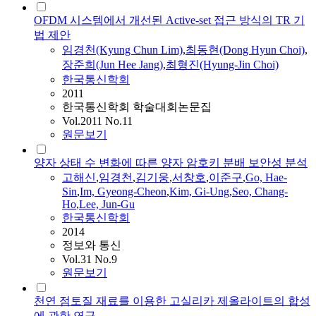
OFDM 시스템에서 개선된 Active-set 접근 방식의 TR 기
법 제안
임경천
(Kyung Chun Lim)
,
최동현(Dong Hyun Choi)
,
장준희(Jun Hee Jang)
,
최형진(Hyung-Jin Choi)
한국통신학회
2011
한국통신학회 학술대회논문집
Vol.2011 No.11
원문보기
양자 상태 수 변화에 따른 양자 암호키 분배 보안성 분석
고해신
,
임경천
,
김기웅
,
서창호
,
이준구
,
Go, Hae-
Sin
,
Im, Gyeong-Cheon
,
Kim, Gi-Ung
,
Seo, Chang-
Ho
,
Lee, Jun-Gu
한국통신학회
2014
정보와 통신
Vol.31 No.9
원문보기
천연 점토질 재료를 이용한 고실리카 제올라이트의 합성
에 관한 연구