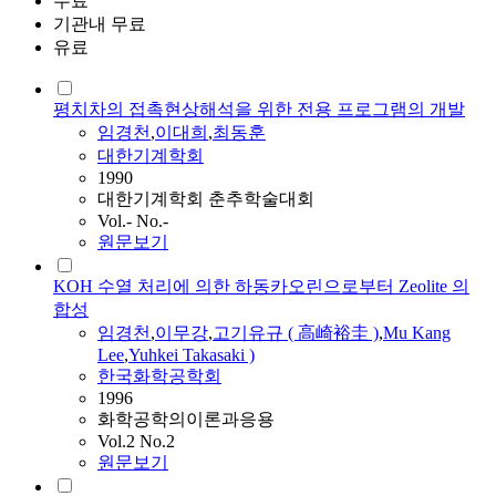
무료
기관내 무료
유료
평치차의 접촉현상해석을 위한 전용 프로그램의 개발
임경천
,
이대희
,
최동훈
대한기계학회
1990
대한기계학회 춘추학술대회
Vol.- No.-
원문보기
KOH 수열 처리에 의한 하동카오린으로부터 Zeolite 의
합성
임경천
,
이무강
,
고기유규 ( 高崎裕圭 )
,
Mu Kang
Lee
,
Yuhkei Takasaki )
한국화학공학회
1996
화학공학의이론과응용
Vol.2 No.2
원문보기