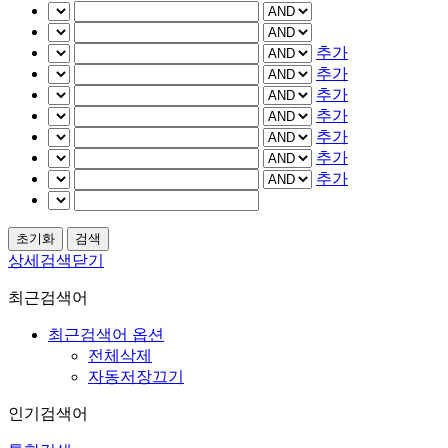
추가
추가
추가
추가
추가
추가
추가
상세검색닫기
최근검색어
최근검색어 옵션
전체삭제
자동저장끄기
인기검색어