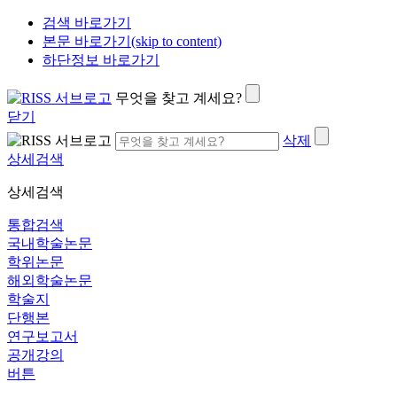
검색 바로가기
본문 바로가기(skip to content)
하단정보 바로가기
무엇을 찾고 계세요?
닫기
삭제
상세검색
상세검색
통합검색
국내학술논문
학위논문
해외학술논문
학술지
단행본
연구보고서
공개강의
버튼