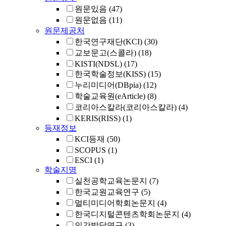
원문있음
(47)
원문없음
(11)
원문제공처
한국연구재단(KCI)
(30)
교보문고(스콜라)
(18)
KISTI(NDSL)
(17)
한국학술정보(KISS)
(15)
누리미디어(DBpia)
(12)
학술교육원(eArticle)
(8)
코리아스칼라(코리아스칼라)
(4)
KERIS(RISS)
(1)
등재정보
KCI등재
(50)
SCOPUS
(1)
ESCI
(1)
학술지명
실천공학교육논문지
(7)
한국교원교육연구
(5)
멀티미디어학회논문지
(4)
한국디지털콘텐츠학회논문지
(4)
인간발달연구
(3)