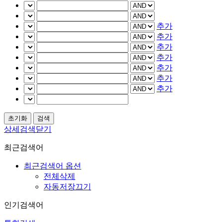
추가
추가
추가
추가
추가
추가
추가
상세검색닫기
최근검색어
최근검색어 옵션
전체삭제
자동저장끄기
인기검색어