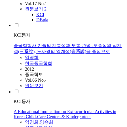
Vol.17 No.1
원문보기
2
KCI
DBpia
KCI등재
중국철학사 기술의 계통설과 도통 관념 -모종삼의 삼계
설(三系說), 노사광의 일계설(壹系說)을 중심으로
임명희
한국중국학회
2012
중국학보
Vol.66 No.-
원문보기
KCI등재
A Educational Implication on Extracurricular Activities in
Korea Child-Care Centers & Kindergartens
임명희
,
양승희