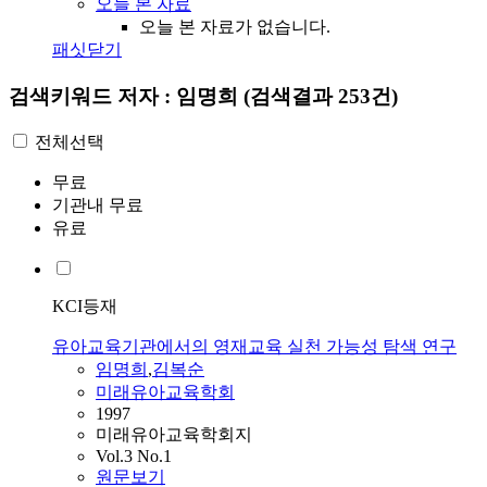
오늘 본 자료
오늘 본 자료가 없습니다.
패싯닫기
검색키워드
저자 : 임명희
(검색결과 253건)
전체선택
무료
기관내 무료
유료
KCI등재
유아교육기관에서의 영재교육 실천 가능성 탐색 연구
임명희
,
김복순
미래유아교육학회
1997
미래유아교육학회지
Vol.3 No.1
원문보기