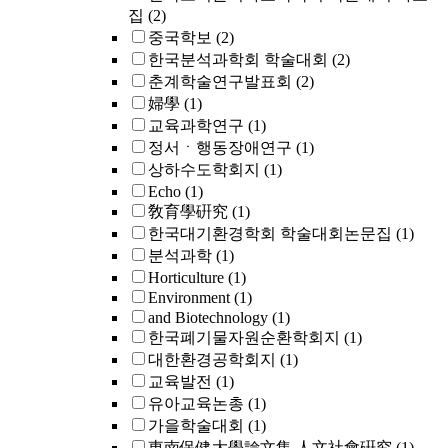
집
(2)
중국학보
(2)
한국분석과학회 학술대회
(2)
춘계학술연구발표회
(2)
婦學
(1)
교육과학연구
(1)
정서ㆍ행동장애연구
(1)
상하수도학회지
(1)
Echo
(1)
敎育學硏究
(1)
한국대기환경학회 학술대회논문집
(1)
분석과학
(1)
Horticulture
(1)
Environment
(1)
and Biotechnology
(1)
한국폐기물자원순환학회지
(1)
대한환경공학회지
(1)
교육발전
(1)
유아교육논총
(1)
가을학술대회
(1)
東南保健大學論文集 人文社會硏究
(1)