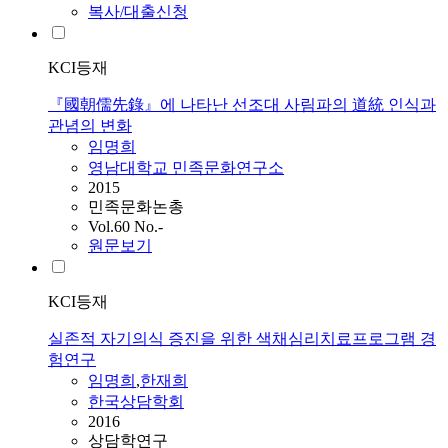
복사/대출신청
KCI등재
『國朝儒先錄』에 나타난 선조대 사림파의 道統 인식과
관념의 변화
임명희
영남대학교 민족문화연구소
2015
민족문화논총
Vol.60 No.-
원문보기
KCI등재
실존적 자기의식 증진을 위한 색채심리치료프로그램 경
험연구
임명희
,
한재희
한국상담학회
2016
상담학연구