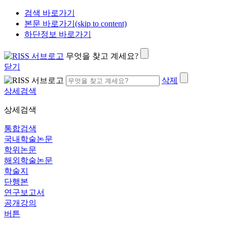
검색 바로가기
본문 바로가기(skip to content)
하단정보 바로가기
무엇을 찾고 계세요?
닫기
삭제
상세검색
상세검색
통합검색
국내학술논문
학위논문
해외학술논문
학술지
단행본
연구보고서
공개강의
버튼