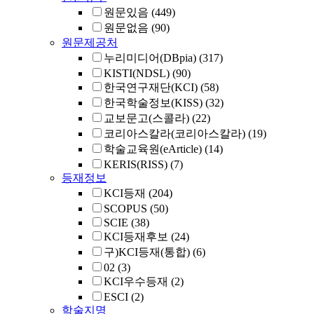
원문있음
(449)
원문없음
(90)
원문제공처
누리미디어(DBpia)
(317)
KISTI(NDSL)
(90)
한국연구재단(KCI)
(58)
한국학술정보(KISS)
(32)
교보문고(스콜라)
(22)
코리아스칼라(코리아스칼라)
(19)
학술교육원(eArticle)
(14)
KERIS(RISS)
(7)
등재정보
KCI등재
(204)
SCOPUS
(50)
SCIE
(38)
KCI등재후보
(24)
구)KCI등재(통합)
(6)
02
(3)
KCI우수등재
(2)
ESCI
(2)
학술지명