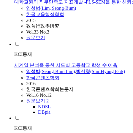
대학교원의 직무만족도 지표개발 -PLS-SEM을 통한 신뢰
임성범
(
Lim
,
Seong
-
Bum
)
한국교육행정학회
2015
敎育行政學硏究
Vol.33 No.3
원문보기
KCI등재
시계열 분석을 통한 시도별 고등학교 학생 수 예측
임성범
(
Seong
-
Bum
Lim
)
,
박선형(Sun-Hyung Park)
한국콘텐츠학회
2016
한국콘텐츠학회논문지
Vol.16 No.12
원문보기
2
NDSL
DBpia
KCI등재