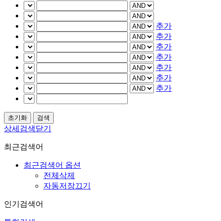
추가
추가
추가
추가
추가
추가
추가
상세검색닫기
최근검색어
최근검색어 옵션
전체삭제
자동저장끄기
인기검색어