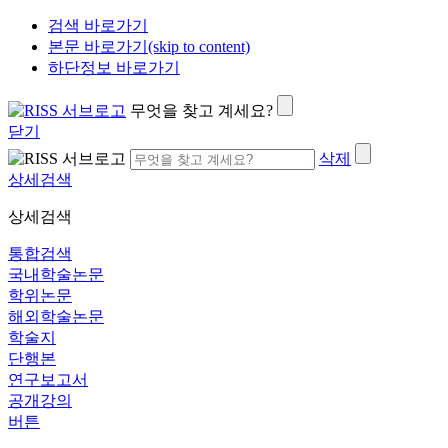
검색 바로가기
본문 바로가기(skip to content)
하단정보 바로가기
무엇을 찾고 계세요?
닫기
삭제
상세검색
상세검색
통합검색
국내학술논문
학위논문
해외학술논문
학술지
단행본
연구보고서
공개강의
버튼