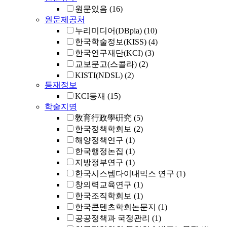
원문있음
(16)
원문제공처
누리미디어(DBpia)
(10)
한국학술정보(KISS)
(4)
한국연구재단(KCI)
(3)
교보문고(스콜라)
(2)
KISTI(NDSL)
(2)
등재정보
KCI등재
(15)
학술지명
敎育行政學硏究
(5)
한국정책학회보
(2)
해양정책연구
(1)
한국행정논집
(1)
지방정부연구
(1)
한국시스템다이내믹스 연구
(1)
창의력교육연구
(1)
한국조직학회보
(1)
한국콘텐츠학회논문지
(1)
공공정책과 국정관리
(1)