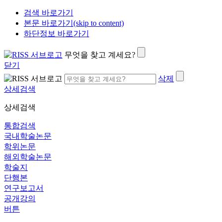
검색 바로가기
본문 바로가기(skip to content)
하단정보 바로가기
무엇을 찾고 계세요?
닫기
삭제
상세검색
상세검색
통합검색
국내학술논문
학위논문
해외학술논문
학술지
단행본
연구보고서
공개강의
버튼