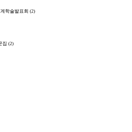
춘계학술발표회
(2)
문집
(2)