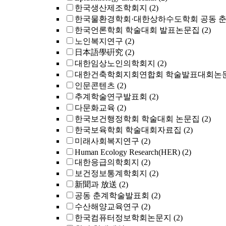
한국생산제조학회지
(2)
한국물환경학회·대한상하수도학회 공동 
한국언론학회 학술대회 발표논문집
(2)
노인복지연구
(2)
日本語學硏究
(2)
대한임상노인의학회지
(2)
대한건축학회지회연합회 학술발표대회논
인문콘텐츠
(2)
추계학술연구발표회
(2)
다문화교육
(2)
한국보건행정학회 학술대회 논문집
(2)
한국보육학회 학술대회자료집
(2)
미래사회복지연구
(2)
Human Ecology Research(HER)
(2)
대한응급의학회지
(2)
보건정보통계학회지
(2)
新聞과 放送
(2)
공동 춘계학술발표회
(2)
수산해양교육연구
(2)
한국컴퓨터정보학회논문지
(2)