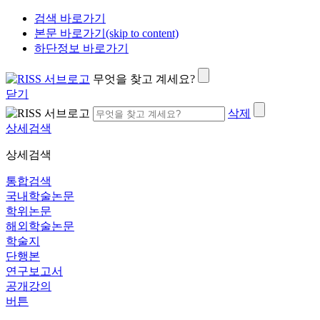
검색 바로가기
본문 바로가기(skip to content)
하단정보 바로가기
무엇을 찾고 계세요?
닫기
삭제
상세검색
상세검색
통합검색
국내학술논문
학위논문
해외학술논문
학술지
단행본
연구보고서
공개강의
버튼