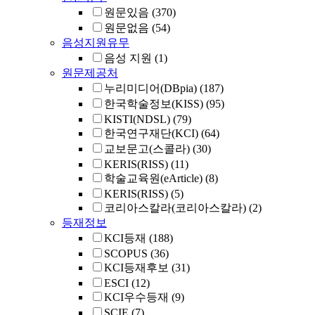
원문있음
(370)
원문없음
(54)
음성지원유무
음성 지원
(1)
원문제공처
누리미디어(DBpia)
(187)
한국학술정보(KISS)
(95)
KISTI(NDSL)
(79)
한국연구재단(KCI)
(64)
교보문고(스콜라)
(30)
KERIS(RISS)
(11)
학술교육원(eArticle)
(8)
KERIS(RISS)
(5)
코리아스칼라(코리아스칼라)
(2)
등재정보
KCI등재
(188)
SCOPUS
(36)
KCI등재후보
(31)
ESCI
(12)
KCI우수등재
(9)
SCIE
(7)