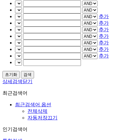
추가
추가
추가
추가
추가
추가
추가
상세검색닫기
최근검색어
최근검색어 옵션
전체삭제
자동저장끄기
인기검색어