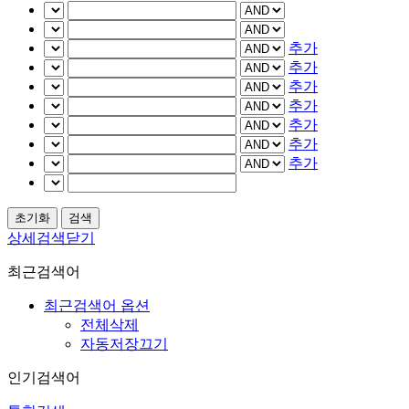
추가
추가
추가
추가
추가
추가
추가
상세검색닫기
최근검색어
최근검색어 옵션
전체삭제
자동저장끄기
인기검색어