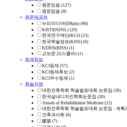
원문있음
(127)
원문없음
(8)
원문제공처
누리미디어(DBpia)
(96)
KISTI(NDSL)
(29)
한국연구재단(KCI)
(23)
한국학술정보(KISS)
(6)
KERIS(RISS)
(1)
교보문고(스콜라)
(1)
등재정보
KCI등재
(57)
KCI등재후보
(2)
KCI우수등재
(1)
학술지명
대한건축학회 학술발표대회 논문집
(39)
한국실내디자인학회논문집
(20)
Annals of Rehabilitation Medicine
(12)
대한건축학회 학술발표대회 논문집 - 계획
건축과사회
(8)
建築
(7)