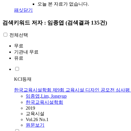
오늘 본 자료가 없습니다.
패싯닫기
검색키워드
저자 : 임종엽
(검색결과 135건)
전체선택
무료
기관내 무료
유료
KCI등재
한국교육시설학회 제9회 교육시설 디자인 공모전 심사평
임종엽
,
Lim, Jongyup
한국교육시설학회
2019
교육시설
Vol.26 No.1
원문보기