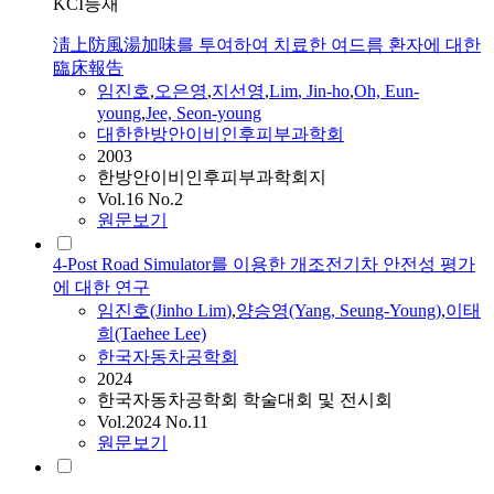
KCI등재
淸上防風湯加味를 투여하여 치료한 여드름 환자에 대한
臨床報告
임진호
,
오은영
,
지선영
,
Lim
, Jin-ho
,
Oh, Eun-
young
,
Jee, Seon-young
대한한방안이비인후피부과학회
2003
한방안이비인후피부과학회지
Vol.16 No.2
원문보기
4-Post Road Simulator를 이용한 개조전기차 안전성 평가
에 대한 연구
임진호
(Jinho
Lim
)
,
양승영(Yang, Seung-Young)
,
이태
희(Taehee Lee)
한국자동차공학회
2024
한국자동차공학회 학술대회 및 전시회
Vol.2024 No.11
원문보기