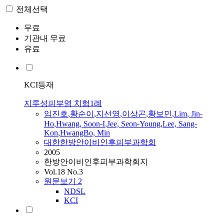
전체선택
무료
기관내 무료
유료
KCI등재
지루성피부염 치험1례
임진호
,
황순이
,
지선영
,
이상곤
,
황보민
,
Lim
, Jin-
Ho
,
Hwang, Soon-I
,
Jee, Seon-Young
,
Lee, Sang-
Kon
,
HwangBo, Min
대한한방안이비인후피부과학회
2005
한방안이비인후피부과학회지
Vol.18 No.3
원문보기
2
NDSL
KCI