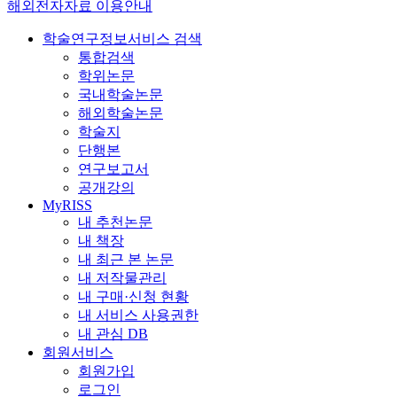
해외전자자료 이용안내
학술연구정보서비스 검색
통합검색
학위논문
국내학술논문
해외학술논문
학술지
단행본
연구보고서
공개강의
MyRISS
내 추천논문
내 책장
내 최근 본 논문
내 저작물관리
내 구매·신청 현황
내 서비스 사용권한
내 관심 DB
회원서비스
회원가입
로그인