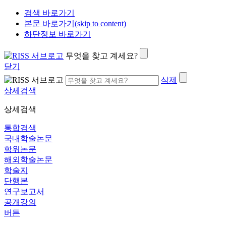
검색 바로가기
본문 바로가기(skip to content)
하단정보 바로가기
무엇을 찾고 계세요?
닫기
삭제
상세검색
상세검색
통합검색
국내학술논문
학위논문
해외학술논문
학술지
단행본
연구보고서
공개강의
버튼