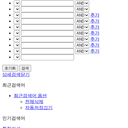
추가
추가
추가
추가
추가
추가
추가
상세검색닫기
최근검색어
최근검색어 옵션
전체삭제
자동저장끄기
인기검색어