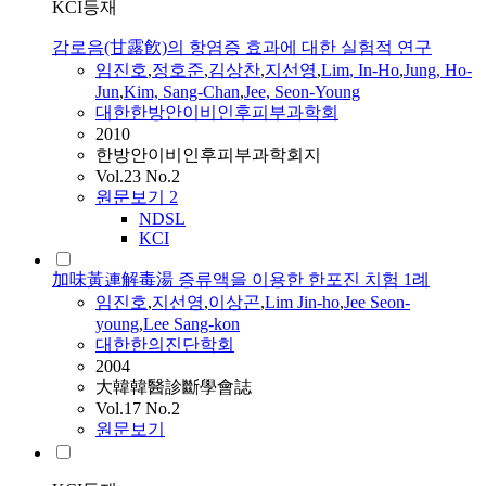
KCI등재
감로음(甘露飮)의 항염증 효과에 대한 실험적 연구
임진호
,
정호준
,
김상찬
,
지선영
,
Lim
, In-Ho
,
Jung, Ho-
Jun
,
Kim, Sang-Chan
,
Jee, Seon-Young
대한한방안이비인후피부과학회
2010
한방안이비인후피부과학회지
Vol.23 No.2
원문보기
2
NDSL
KCI
加味黃連解毒湯 증류액을 이용한 한포진 치험 1례
임진호
,
지선영
,
이상곤
,
Lim
Jin-ho
,
Jee Seon-
young
,
Lee Sang-kon
대한한의진단학회
2004
大韓韓醫診斷學會誌
Vol.17 No.2
원문보기