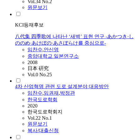
Vol.34 No.2
원문보기
KCI등재후보
八代集 四季歌에 나타난 ‘새벽’ 표현 연구 -あかつき·し
ののめ·あけぼの·あさぼらけ를 중심으로-
임찬수
,
안신영
중앙대학교 일본연구소
2008
日本 硏究
Vol.0 No.25
4차 산업혁명 관련 도로 설계분야 대응방안
임찬수
,
임
권재
,
박정관
한국도로학회
2020
한국도로학회지
Vol.22 No.1
원문보기
복사/대출신청