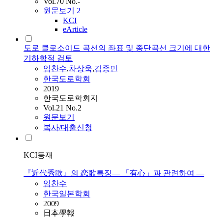
Vol.70 No.-
원문보기
2
KCI
eArticle
도로 클로소이드 곡선의 좌표 및 종단곡선 크기에 대한
기하학적 검토
임찬수
,
차상욱
,
김종민
한국도로학회
2019
한국도로학회지
Vol.21 No.2
원문보기
복사/대출신청
KCI등재
『近代秀歌』의 恋歌특징― 「有心」과 관련하여 ―
임찬수
한국일본학회
2009
日本學報