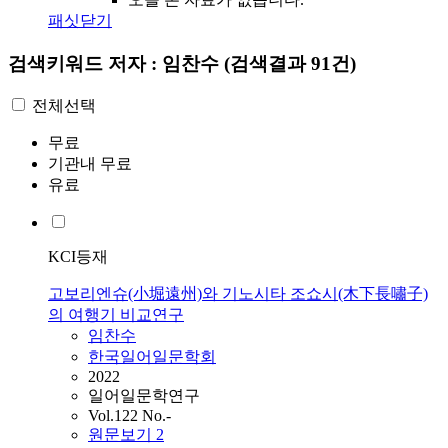
패싯닫기
검색키워드
저자 : 임찬수
(검색결과 91건)
전체선택
무료
기관내 무료
유료
KCI등재
고보리엔슈(小堀遠州)와 기노시타 조쇼시(木下長嘯子)
의 여행기 비교연구
임찬수
한국일어일문학회
2022
일어일문학연구
Vol.122 No.-
원문보기
2