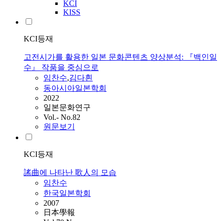
KCI
KISS
KCI등재
고전시가를 활용한 일본 문화콘텐츠 양상분석: 『백인일
수』 작품을 중심으로
임찬수
,
김다흰
동아시아일본학회
2022
일본문화연구
Vol.- No.82
원문보기
KCI등재
謠曲에 나타난 歌人의 모습
임찬수
한국일본학회
2007
日本學報