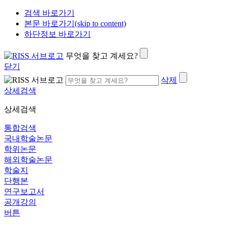
검색 바로가기
본문 바로가기(skip to content)
하단정보 바로가기
무엇을 찾고 계세요?
닫기
삭제
상세검색
상세검색
통합검색
국내학술논문
학위논문
해외학술논문
학술지
단행본
연구보고서
공개강의
버튼