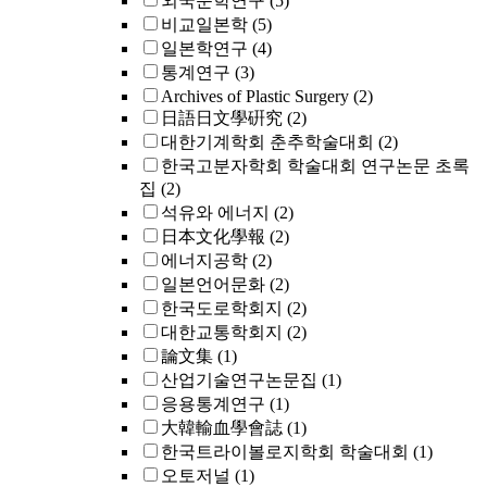
외국문학연구
(5)
비교일본학
(5)
일본학연구
(4)
통계연구
(3)
Archives of Plastic Surgery
(2)
日語日文學硏究
(2)
대한기계학회 춘추학술대회
(2)
한국고분자학회 학술대회 연구논문 초록
집
(2)
석유와 에너지
(2)
日本文化學報
(2)
에너지공학
(2)
일본언어문화
(2)
한국도로학회지
(2)
대한교통학회지
(2)
論文集
(1)
산업기술연구논문집
(1)
응용통계연구
(1)
大韓輸血學會誌
(1)
한국트라이볼로지학회 학술대회
(1)
오토저널
(1)