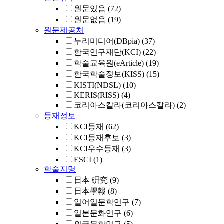
원문있음
(72)
원문없음
(19)
원문제공처
누리미디어(DBpia)
(37)
한국연구재단(KCI)
(22)
학술교육원(eArticle)
(19)
한국학술정보(KISS)
(15)
KISTI(NDSL)
(10)
KERIS(RISS)
(4)
코리아스칼라(코리아스칼라)
(2)
등재정보
KCI등재
(62)
KCI등재후보
(3)
KCI우수등재
(3)
ESCI
(1)
학술지명
日本 硏究
(9)
日本學報
(8)
일어일문학연구
(7)
일본문화연구
(6)