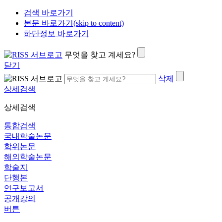
검색 바로가기
본문 바로가기(skip to content)
하단정보 바로가기
무엇을 찾고 계세요?
닫기
삭제
상세검색
상세검색
통합검색
국내학술논문
학위논문
해외학술논문
학술지
단행본
연구보고서
공개강의
버튼