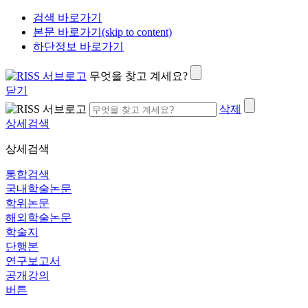
검색 바로가기
본문 바로가기(skip to content)
하단정보 바로가기
무엇을 찾고 계세요?
닫기
삭제
상세검색
상세검색
통합검색
국내학술논문
학위논문
해외학술논문
학술지
단행본
연구보고서
공개강의
버튼