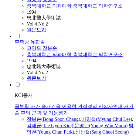
충북대학교 의과대학 충북대학교 의학연구소
1994
忠北醫大學術誌
Vol.4 No.2
원문보기
후측방 유합술
고영도
,
장봉순
충북대학교 의과대학 충북대학교 의학연구소
1994
忠北醫大學術誌
Vol.4 No.2
원문보기
KCI등재
골부착 자가 슬개건을 이용한 관절경적 전십자인대 재건
술 후의 근력 및 기능평가
장봉순
(Bong Soon Chang)
,
이명철(Myung Chul Lee)
,
김태균(Tae Gyun Kim)
,
문영완(Young Wan Moon)
,
박
영천(Young Chun Park)
,
성상철(Sang Cheol Seong)