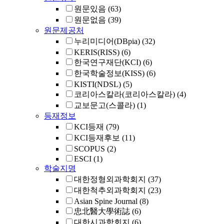
원문있음
(63)
원문없음
(39)
원문제공처
누리미디어(DBpia)
(32)
KERIS(RISS)
(6)
한국연구재단(KCI)
(6)
한국학술정보(KISS)
(6)
KISTI(NDSL)
(5)
코리아스칼라(코리아스칼라)
(4)
교보문고(스콜라)
(1)
등재정보
KCI등재
(79)
KCI등재후보
(11)
SCOPUS
(2)
ESCI
(1)
학술지명
대한정형외과학회지
(37)
대한척추외과학회지
(23)
Asian Spine Journal
(8)
忠北醫大學術誌
(6)
대한시과학회지
(6)