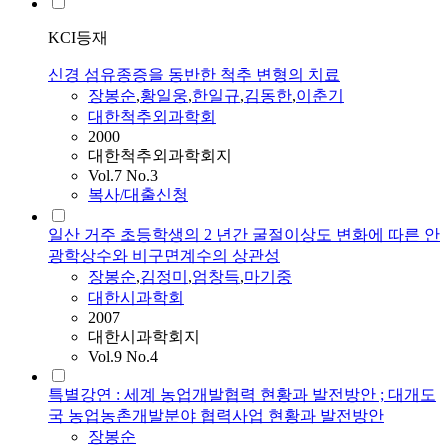
KCI등재
신경 섬유종증을 동반한 척추 변형의 치료
장봉순
,
황일웅
,
한일규
,
김동한
,
이춘기
대한척추외과학회
2000
대한척추외과학회지
Vol.7 No.3
복사/대출신청
일산 거주 초등학생의 2 년간 굴절이상도 변화에 따른 안
광학상수와 비구면계수의 상관성
장봉순
,
김정미
,
엄창득
,
마기중
대한시과학회
2007
대한시과학회지
Vol.9 No.4
특별강연 : 세계 농업개발협력 현황과 발전방안 ; 대개도
국 농업농촌개발분야 협력사업 현황과 발전방안
장봉순