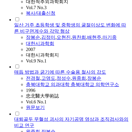
대한척추외과학회지
Vol.7 No.3
복사/대출신청
일산 거주 초등학생 및 중학생의 굴절이상도 변화에 따
른 비구면계수와 각막 형상
장봉순
,
김정미
,
오현진
,
원찬희
,
배현주
,
마기중
대한시과학회
2007
대한시과학회지
Vol.9 No.1
매듭 방법과 굵기에 따른 수술용 철사의 강도
전경철
,
고영도
,
정성수
,
원중희
,
장봉순
충북대학교 의과대학 충북대학교 의학연구소
1996
忠北醫大學術誌
Vol.6 No.1
원문보기
대퇴골두 무혈성 괴사의 자기공명 영상과 조직검사와의
비교 연구
원중희
,
장봉순