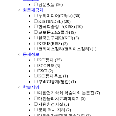
원문있음
(56)
원문제공처
누리미디어(DBpia)
(30)
KISTI(NDSL)
(20)
한국학술정보(KISS)
(10)
교보문고(스콜라)
(9)
한국연구재단(KCI)
(3)
KERIS(RISS)
(2)
코리아스칼라(코리아스칼라)
(1)
등재정보
KCI등재
(25)
SCOPUS
(3)
ESCI
(2)
KCI등재후보
(1)
구)KCI등재(통합)
(1)
학술지명
대한전기학회 학술대회 논문집
(7)
대한물리치료과학회지
(5)
자원환경지질
(3)
문화 역사 지리
(2)
대한전자공학회 학술대회
(2)