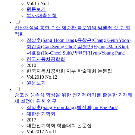
Vol.15 No.1
원문보기
복사/대출신청
전산해석을 통한 수소 재순환 블로워의 임폘러 깃 수 최
적화
장상훈
(Sang-Hoon
Jang
)
,
윤창근(Chang-Geun Yoon)
,
최갑승(Gap-Seung Choi)
,
김형만(Hyung-Man Kim)
,
서호철(Ho-Cheol Suh)
,
박현영(Hyun-Young Park)
한국자동차공학회
2010
한국자동차공학회 지부 학술대회 논문집
Vol.2010 No.12
원문보기
승조원 생존성 향상을 위한 전기제어기를 활용한 기재태
세 설정에 관한 연구
장상훈
(Sang Hoon
Jang
)
,
박진배(Jin Bae Park)
대한전기학회
2017
대한전기학회 학술대회 논문집
Vol.2017 No.11