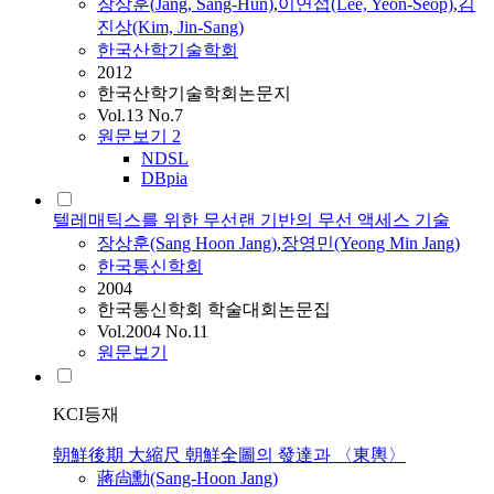
장상훈
(
Jang
, Sang-Hun)
,
이연섭(Lee, Yeon-Seop)
,
김
진상(Kim, Jin-Sang)
한국산학기술학회
2012
한국산학기술학회논문지
Vol.13 No.7
원문보기
2
NDSL
DBpia
텔레매틱스를 위한 무선랜 기반의 무선 액세스 기술
장상훈
(Sang Hoon
Jang
)
,
장
영민(Yeong Min
Jang
)
한국통신학회
2004
한국통신학회 학술대회논문집
Vol.2004 No.11
원문보기
KCI등재
朝鮮後期 大縮尺 朝鮮全圖의 發達과 〈東輿〉
蔣尙勳(Sang-Hoon
Jang
)