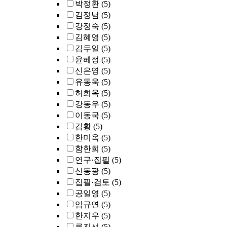
박정환
(5)
김정남
(5)
강정숙
(5)
김혜영
(5)
김두일
(5)
윤혜정
(5)
신은영
(5)
유동욱
(5)
허희옥
(5)
강동우
(5)
이동국
(5)
김황
(5)
한미옥
(5)
함한희
(5)
연구·집필
(5)
신동광
(5)
집필·검토
(5)
공일영
(5)
임규연
(5)
한지우
(5)
류진선
(5)