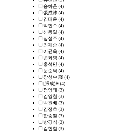
송하춘
(4)
張成洙
(4)
김태윤
(4)
박현수
(4)
신동일
(4)
장성주
(4)
최재순
(4)
이균옥
(4)
변화영
(4)
홍석민
(4)
문순덕
(4)
장성수 譯
(4)
[張成洙
(4)
정영태
(3)
김영철
(3)
박원배
(3)
김정호
(3)
한승철
(3)
방경식
(3)
김현철
(3)