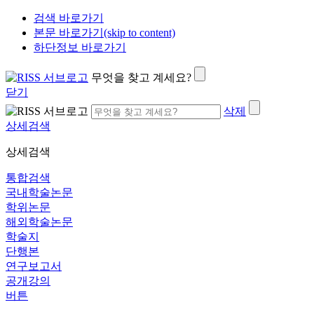
검색 바로가기
본문 바로가기(skip to content)
하단정보 바로가기
무엇을 찾고 계세요?
닫기
삭제
상세검색
상세검색
통합검색
국내학술논문
학위논문
해외학술논문
학술지
단행본
연구보고서
공개강의
버튼