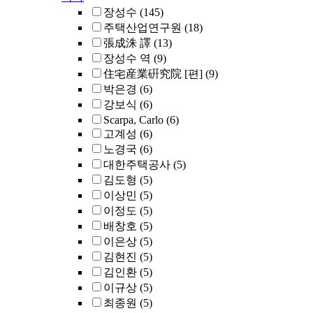
장성수
(145)
주택산업연구원
(18)
張成洙 譯
(13)
장성수 역
(9)
住宅産業硏究院 [편]
(9)
박은경
(6)
강보식
(6)
Scarpa, Carlo
(6)
고계성
(6)
노경국
(6)
대한주택공사
(5)
김도형
(5)
이상민
(5)
이정도
(5)
배창호
(5)
이은상
(5)
김현진
(5)
김인환
(5)
이규상
(5)
최종원
(5)