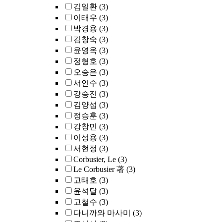
김일환
(3)
이태우
(3)
박경용
(3)
김창숙
(3)
윤영옥
(3)
정형호
(3)
오승은
(3)
서인수
(3)
강승진
(3)
김양섭
(3)
정승훈
(3)
강창민
(3)
이성용
(3)
서현정
(3)
Corbusier, Le
(3)
Le Corbusier 著
(3)
고태호
(3)
윤석달
(3)
고철수
(3)
다니까와 마사미
(3)