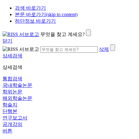
검색 바로가기
본문 바로가기(skip to content)
하단정보 바로가기
무엇을 찾고 계세요?
닫기
삭제
상세검색
상세검색
통합검색
국내학술논문
학위논문
해외학술논문
학술지
단행본
연구보고서
공개강의
버튼