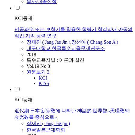
복사/대출신청
KCI등재
인공와우 또는 보청기를 착용한 학령기 청각장애 아동의
작업 기억 능력 연구
장재진
(
Jang
Jae
Jin
)
,
장선아 ( Chang Son A )
대구대학교 한국특수교육문제연구소
2018
특수교육저널 : 이론과 실천
Vol.19 No.3
원문보기
2
KCI
KISS
KCI등재
近代期 日本 新宗敎에 나타난 神話的 世界觀 -天理敎와
金光敎를 중심으로 -
장재진
(
Jang
Jae
-
jin
)
한국일본근대학회