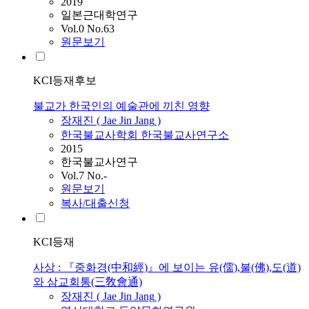
2019
일본근대학연구
Vol.0 No.63
원문보기
KCI등재후보
불교가 한국인의 예술관에 끼친 영향
장재진
(
Jae
Jin
Jang
)
한국불교사학회 한국불교사연구소
2015
한국불교사연구
Vol.7 No.-
원문보기
복사/대출신청
KCI등재
사상 : 『중화경(中和經)』에 보이는 유(儒),불(佛),도(道)
와 삼교회통(三敎會通)
장재진
(
Jae
Jin
Jang
)