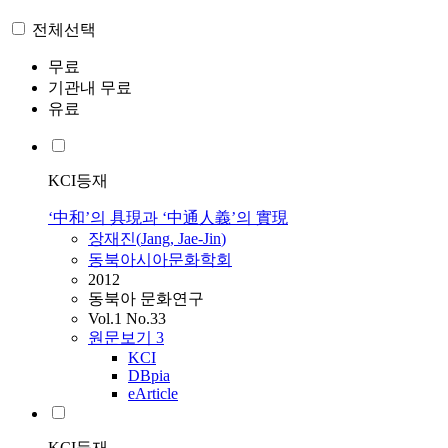
전체선택
무료
기관내 무료
유료
KCI등재
‘中和’의 具現과 ‘中通人義’의 實現
장재진
(
Jang
,
Jae
-
Jin
)
동북아시아문화학회
2012
동북아 문화연구
Vol.1 No.33
원문보기
3
KCI
DBpia
eArticle
KCI등재