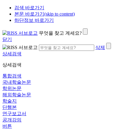
검색 바로가기
본문 바로가기(skip to content)
하단정보 바로가기
무엇을 찾고 계세요?
닫기
삭제
상세검색
상세검색
통합검색
국내학술논문
학위논문
해외학술논문
학술지
단행본
연구보고서
공개강의
버튼