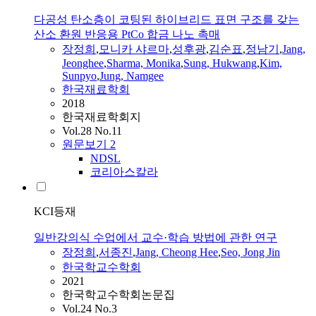
다공성 탄소층이 코팅된 하이브리드 표면 구조를 갖는
산소 환원 반응용 PtCo 합금 나노 촉매
장정희
,
모니카 샤르마
,
성후광
,
김순표
,
정남기
,
Jang
,
Jeonghee
,
Sharma, Monika
,
Sung, Hukwang
,
Kim,
Sunpyo
,
Jung, Namgee
한국재료학회
2018
한국재료학회지
Vol.28 No.11
원문보기
2
NDSL
코리아스칼라
KCI등재
일반강의식 수업에서 교수·학습 방법에 관한 연구
장정희
,
서종진
,
Jang
, Cheong Hee
,
Seo, Jong Jin
한국학교수학회
2021
한국학교수학회논문집
Vol.24 No.3