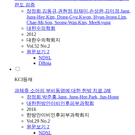
련도 검증
장정희
,
김동규
,
권현정
,
임채미
,
손성완
,
김미경
,
Jang
,
Jung-Hee
,
Kim, Dong-Gyu
,
Kwon, Hyun-Jeong
,
Lim,
Chae-Mi
,
Son, Seong-Wan
,
Kim, MeeKyung
대한수의학회
2012
대한수의학회지
Vol.52 No.2
원문보기
2
NDSL
DBpia
KCI등재
과체중 소아의 부비동염에 대한 한방 치료 2례
장정희
,
박준홍
,
Jang
, Jung-Hee
,
Park, Jun-Hong
대한한방안이비인후피부과학회
2016
한방안이비인후피부과학회지
Vol.29 No.2
원문보기
2
NDSL