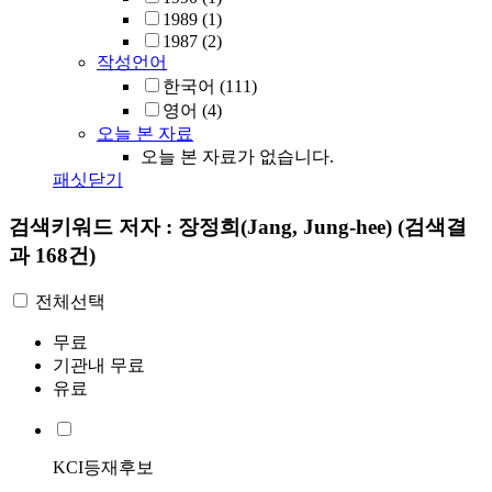
1989
(1)
1987
(2)
작성언어
한국어
(111)
영어
(4)
오늘 본 자료
오늘 본 자료가 없습니다.
패싯닫기
검색키워드
저자 : 장정희(Jang, Jung-hee)
(검색결
과 168건)
전체선택
무료
기관내 무료
유료
KCI등재후보