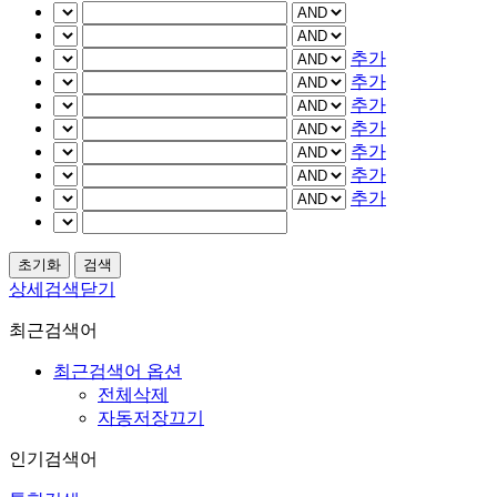
추가
추가
추가
추가
추가
추가
추가
상세검색닫기
최근검색어
최근검색어 옵션
전체삭제
자동저장끄기
인기검색어