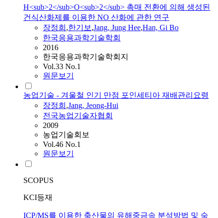
H<sub>2</sub>O<sub>2</sub> 촉매 전환에 의해 생성된
건식산화제를 이용한 NO 산화에 관한 연구
장정희
,
한기보
,
Jang
, Jung Hee
,
Han, Gi Bo
한국응용과학기술학회
2016
한국응용과학기술학회지
Vol.33 No.1
원문보기
농업기술 - 겨울철 인기 만점 포인세티아 재배관리요령
장정희
,
Jang
, Jeong-Hui
전국농업기술자협회
2009
농업기술회보
Vol.46 No.1
원문보기
SCOPUS
KCI등재
ICP/MS를 이용한 축산물의 유해중금속 분석방법 및 숙