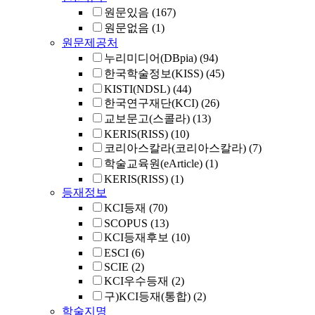
원문있음
(167)
원문없음
(1)
원문제공처
누리미디어(DBpia)
(94)
한국학술정보(KISS)
(45)
KISTI(NDSL)
(44)
한국연구재단(KCI)
(26)
교보문고(스콜라)
(13)
KERIS(RISS)
(10)
코리아스칼라(코리아스칼라)
(7)
학술교육원(eArticle)
(1)
KERIS(RISS)
(1)
등재정보
KCI등재
(70)
SCOPUS
(13)
KCI등재후보
(10)
ESCI
(6)
SCIE
(2)
KCI우수등재
(2)
구)KCI등재(통합)
(2)
학술지명