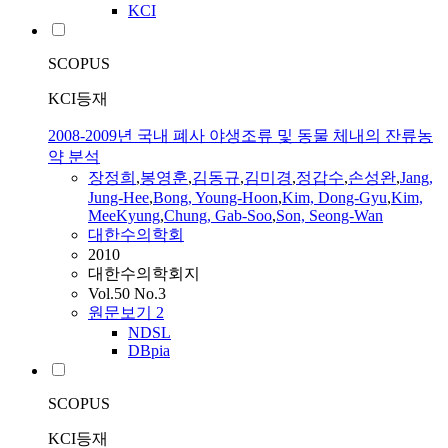
KCI
SCOPUS
KCI등재
2008-2009년 국내 폐사 야생조류 및 동물 체내의 잔류농
약 분석
장정희
,
봉영훈
,
김동규
,
김미경
,
정갑수
,
손성완
,
Jang
,
Jung-Hee
,
Bong, Young-Hoon
,
Kim, Dong-Gyu
,
Kim,
MeeKyung
,
Chung, Gab-Soo
,
Son, Seong-Wan
대한수의학회
2010
대한수의학회지
Vol.50 No.3
원문보기
2
NDSL
DBpia
SCOPUS
KCI등재