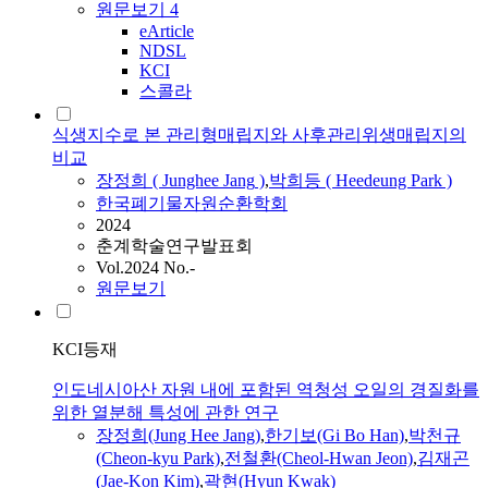
원문보기
4
eArticle
NDSL
KCI
스콜라
식생지수로 본 관리형매립지와 사후관리위생매립지의
비교
장정희
( Junghee
Jang
)
,
박희등 ( Heedeung Park )
한국폐기물자원순환학회
2024
춘계학술연구발표회
Vol.2024 No.-
원문보기
KCI등재
인도네시아산 자원 내에 포함된 역청성 오일의 경질화를
위한 열분해 특성에 관한 연구
장정희
(Jung Hee
Jang
)
,
한기보(Gi Bo Han)
,
박천규
(Cheon-kyu Park)
,
전철환(Cheol-Hwan Jeon)
,
김재곤
(Jae-Kon Kim)
,
곽현(Hyun Kwak)