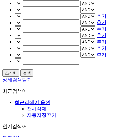
추가
추가
추가
추가
추가
추가
추가
상세검색닫기
최근검색어
최근검색어 옵션
전체삭제
자동저장끄기
인기검색어