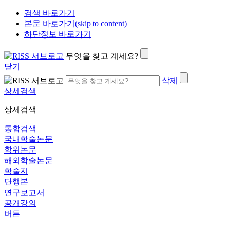
검색 바로가기
본문 바로가기(skip to content)
하단정보 바로가기
무엇을 찾고 계세요?
닫기
삭제
상세검색
상세검색
통합검색
국내학술논문
학위논문
해외학술논문
학술지
단행본
연구보고서
공개강의
버튼