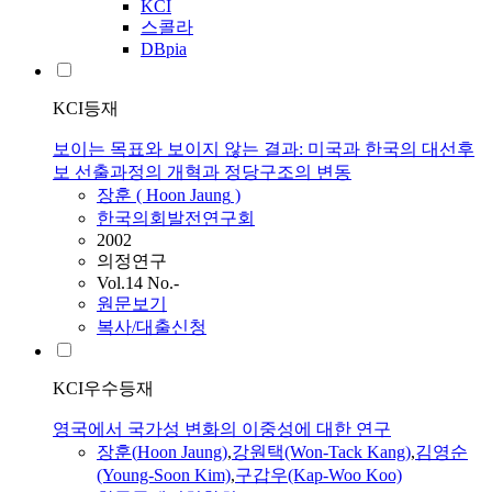
KCI
스콜라
DBpia
KCI등재
보이는 목표와 보이지 않는 결과: 미국과 한국의 대선후
보 선출과정의 개혁과 정당구조의 변동
장훈
(
Hoon
Jaung
)
한국의회발전연구회
2002
의정연구
Vol.14 No.-
원문보기
복사/대출신청
KCI우수등재
영국에서 국가성 변화의 이중성에 대한 연구
장훈
(
Hoon
Jaung
)
,
강원택(Won-Tack Kang)
,
김영순
(Young-Soon Kim)
,
구갑우(Kap-Woo Koo)