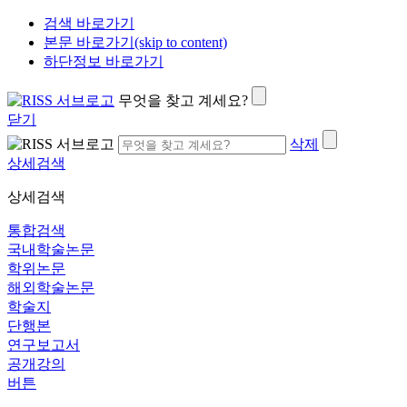
검색 바로가기
본문 바로가기(skip to content)
하단정보 바로가기
무엇을 찾고 계세요?
닫기
삭제
상세검색
상세검색
통합검색
국내학술논문
학위논문
해외학술논문
학술지
단행본
연구보고서
공개강의
버튼