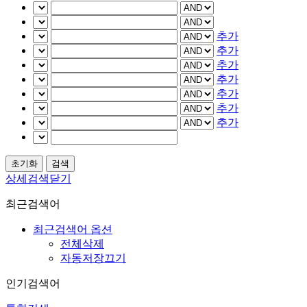
추가
추가
추가
추가
추가
추가
추가
상세검색닫기
최근검색어
최근검색어 옵션
전체삭제
자동저장끄기
인기검색어