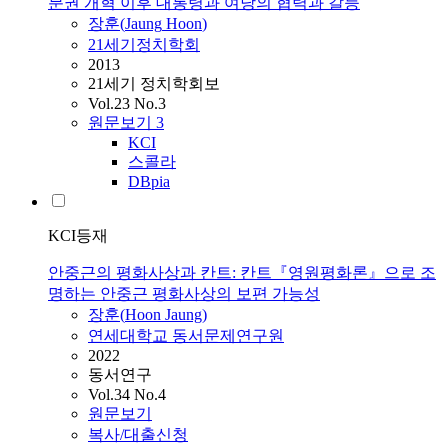
분권 개혁 이후 대통령과 여당의 협력과 갈등
장훈
(
Jaung
Hoon
)
21세기정치학회
2013
21세기 정치학회보
Vol.23 No.3
원문보기
3
KCI
스콜라
DBpia
KCI등재
안중근의 평화사상과 칸트: 칸트『영원평화론』으로 조
명하는 안중근 평화사상의 보편 가능성
장훈
(
Hoon
Jaung
)
연세대학교 동서문제연구원
2022
동서연구
Vol.34 No.4
원문보기
복사/대출신청