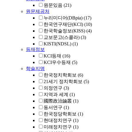
원문있음
(21)
원문제공처
누리미디어(DBpia)
(17)
한국연구재단(KCI)
(10)
한국학술정보(KISS)
(4)
교보문고(스콜라)
(3)
KISTI(NDSL)
(1)
등재정보
KCI등재
(16)
KCI우수등재
(5)
학술지명
한국정치학회보
(6)
21세기 정치학회보
(5)
의정연구
(3)
지역과 세계
(1)
國際政治論叢
(1)
동서연구
(1)
한국정당학회보
(1)
현대정치연구
(1)
미래정치연구
(1)