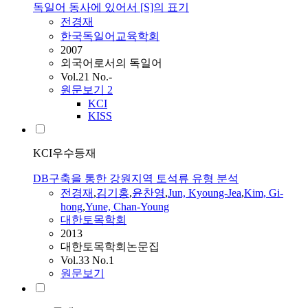
독일어 동사에 있어서 [S]의 표기
전경재
한국독일어교육학회
2007
외국어로서의 독일어
Vol.21 No.-
원문보기
2
KCI
KISS
KCI우수등재
DB구축을 통한 강원지역 토석류 유형 분석
전경재
,
김기홍
,
윤찬영
,
Jun, Kyoung-Jea
,
Kim, Gi-
hong
,
Yune, Chan-Young
대한토목학회
2013
대한토목학회논문집
Vol.33 No.1
원문보기