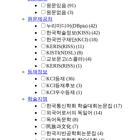
원문있음
(91)
원문없음
(3)
원문제공처
누리미디어(DBpia)
(42)
한국학술정보(KISS)
(42)
한국연구재단(KCI)
(18)
KERIS(RISS)
(11)
KISTI(NDSL)
(8)
교보문고(스콜라)
(4)
KERIS(RISS)
(1)
등재정보
KCI등재
(36)
KCI등재후보
(3)
KCI우수등재
(1)
학술지명
한국통신학회 학술대회논문집
(17)
외국어로서의 독일어
(14)
독어독문학
(8)
民族과文化
(7)
한국지반공학회논문집
(4)