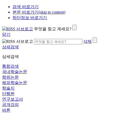
검색 바로가기
본문 바로가기(skip to content)
하단정보 바로가기
무엇을 찾고 계세요?
닫기
삭제
상세검색
상세검색
통합검색
국내학술논문
학위논문
해외학술논문
학술지
단행본
연구보고서
공개강의
버튼