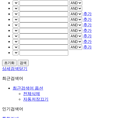
추가
추가
추가
추가
추가
추가
추가
상세검색닫기
최근검색어
최근검색어 옵션
전체삭제
자동저장끄기
인기검색어