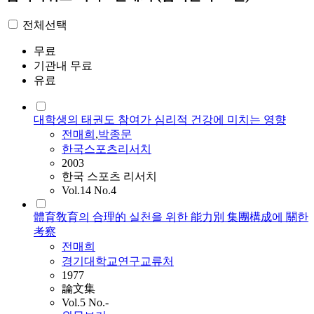
전체선택
무료
기관내 무료
유료
대학생의 태권도 참여가 심리적 건강에 미치는 영향
전매희
,
박종문
한국스포츠리서치
2003
한국 스포츠 리서치
Vol.14 No.4
體育敎育의 合理的 실천을 위한 能力別 集團構成에 關한
考察
전매희
경기대학교연구교류처
1977
論文集
Vol.5 No.-