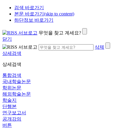
검색 바로가기
본문 바로가기(skip to content)
하단정보 바로가기
무엇을 찾고 계세요?
닫기
삭제
상세검색
상세검색
통합검색
국내학술논문
학위논문
해외학술논문
학술지
단행본
연구보고서
공개강의
버튼