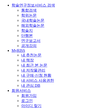
학술연구정보서비스 검색
통합검색
학위논문
국내학술논문
해외학술논문
학술지
단행본
연구보고서
공개강의
MyRISS
내 추천논문
내 책장
내 최근 본 논문
내 저작물관리
내 구매·신청 현황
내 서비스 사용권한
내 관심 DB
회원서비스
회원가입
로그인
아이디 찾기