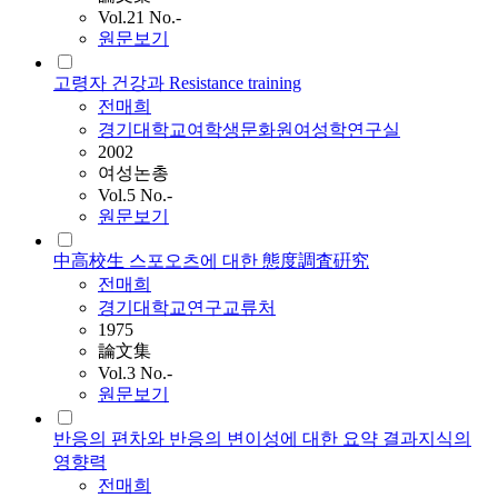
Vol.21 No.-
원문보기
고령자 건강과 Resistance training
전매희
경기대학교여학생문화원여성학연구실
2002
여성논총
Vol.5 No.-
원문보기
中高校生 스포오츠에 대한 態度調査硏究
전매희
경기대학교연구교류처
1975
論文集
Vol.3 No.-
원문보기
반응의 편차와 반응의 변이성에 대한 요약 결과지식의
영향력
전매희