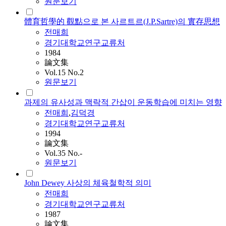
원문보기
體育哲學的 觀點으로 본 사르트르(J.P.Sartre)의 實存思想
전매희
경기대학교연구교류처
1984
論文集
Vol.15 No.2
원문보기
과제의 유사성과 맥락적 간삽이 운동학습에 미치는 영향
전매희
,
김덕경
경기대학교연구교류처
1994
論文集
Vol.35 No.-
원문보기
John Dewey 사상의 체육철학적 의미
전매희
경기대학교연구교류처
1987
論文集