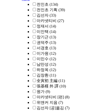
전인초
(134)
전인초 기획
(39)
김선자
(33)
아카넷티비
(27)
정재서
(14)
이인택
(14)
장기근
(13)
권덕주
(13)
서경호
(13)
이가원
(12)
이민수
(12)
남만성
(12)
하정옥
(12)
김장환
(11)
全寅初 主編
(11)
張基槿 外 譯
(10)
원가
(9)
아카넷티비 [편]
(8)
위앤커 지음
(7)
김선자 [공]옮김
(7)