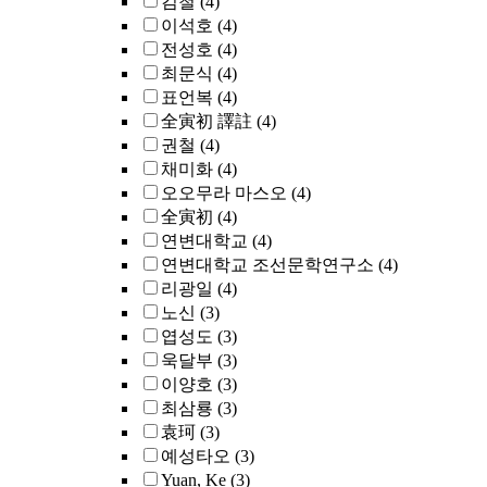
김철
(4)
이석호
(4)
전성호
(4)
최문식
(4)
표언복
(4)
全寅初 譯註
(4)
권철
(4)
채미화
(4)
오오무라 마스오
(4)
全寅初
(4)
연변대학교
(4)
연변대학교 조선문학연구소
(4)
리광일
(4)
노신
(3)
엽성도
(3)
욱달부
(3)
이양호
(3)
최삼룡
(3)
袁珂
(3)
예성타오
(3)
Yuan, Ke
(3)