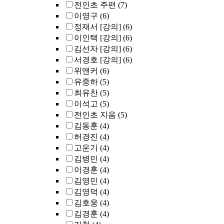
전인초 주편
(7)
이영구
(6)
정재서 [강의]
(6)
이인택 [강의]
(6)
김선자 [강의]
(6)
서경호 [강의]
(6)
위앤커
(6)
유중하
(5)
최유찬
(5)
이석고
(5)
전인초 지음
(5)
김동훈
(4)
허경진
(4)
고운기
(4)
김병민
(4)
이경훈
(4)
김영민
(4)
김영덕
(4)
김호웅
(4)
김경훈
(4)