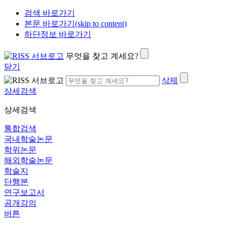
검색 바로가기
본문 바로가기(skip to content)
하단정보 바로가기
무엇을 찾고 계세요?
닫기
삭제
상세검색
상세검색
통합검색
국내학술논문
학위논문
해외학술논문
학술지
단행본
연구보고서
공개강의
버튼