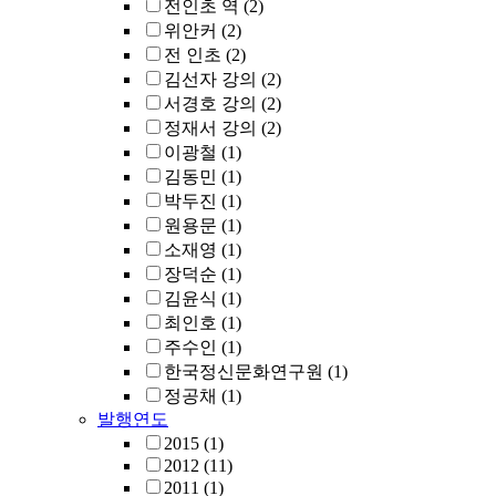
전인초 역
(2)
위안커
(2)
전 인초
(2)
김선자 강의
(2)
서경호 강의
(2)
정재서 강의
(2)
이광철
(1)
김동민
(1)
박두진
(1)
원용문
(1)
소재영
(1)
장덕순
(1)
김윤식
(1)
최인호
(1)
주수인
(1)
한국정신문화연구원
(1)
정공채
(1)
발행연도
2015
(1)
2012
(11)
2011
(1)