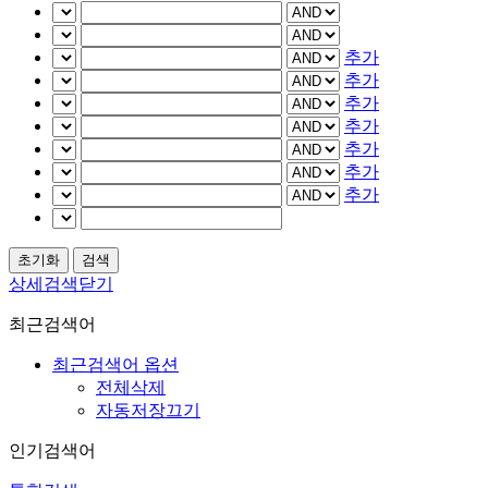
추가
추가
추가
추가
추가
추가
추가
상세검색닫기
최근검색어
최근검색어 옵션
전체삭제
자동저장끄기
인기검색어