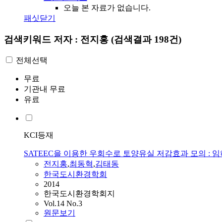
오늘 본 자료가 없습니다.
패싯닫기
검색키워드
저자 : 전지홍
(검색결과 198건)
전체선택
무료
기관내 무료
유료
KCI등재
SATEEC을 이용한 우회수로 토양유실 저감효과 모의 : 
전지홍
,
최동혁
,
김태동
한국도시환경학회
2014
한국도시환경학회지
Vol.14 No.3
원문보기