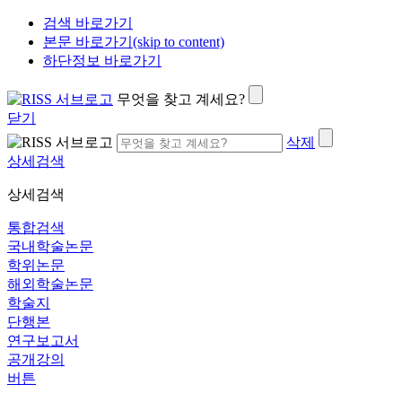
검색 바로가기
본문 바로가기(skip to content)
하단정보 바로가기
무엇을 찾고 계세요?
닫기
삭제
상세검색
상세검색
통합검색
국내학술논문
학위논문
해외학술논문
학술지
단행본
연구보고서
공개강의
버튼