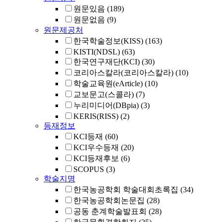
원문있음
(189)
원문없음
(9)
원문제공처
한국학술정보(KISS)
(163)
KISTI(NDSL)
(63)
한국연구재단(KCI)
(30)
코리아스칼라(코리아스칼라)
(10)
학술교육원(eArticle)
(10)
교보문고(스콜라)
(7)
누리미디어(DBpia)
(3)
KERIS(RISS)
(2)
등재정보
KCI등재
(60)
KCI우수등재
(20)
KCI등재후보
(6)
SCOPUS
(3)
학술지명
한국농공학회 학술대회초록집
(34)
한국농공학회논문집
(28)
공동 춘계학술발표회
(28)