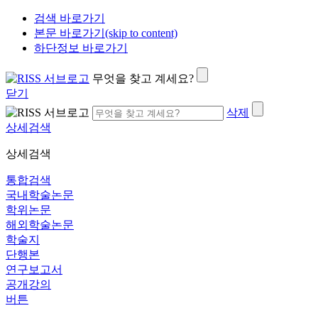
검색 바로가기
본문 바로가기(skip to content)
하단정보 바로가기
무엇을 찾고 계세요?
닫기
삭제
상세검색
상세검색
통합검색
국내학술논문
학위논문
해외학술논문
학술지
단행본
연구보고서
공개강의
버튼