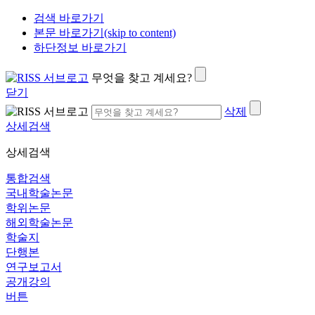
검색 바로가기
본문 바로가기(skip to content)
하단정보 바로가기
무엇을 찾고 계세요?
닫기
삭제
상세검색
상세검색
통합검색
국내학술논문
학위논문
해외학술논문
학술지
단행본
연구보고서
공개강의
버튼