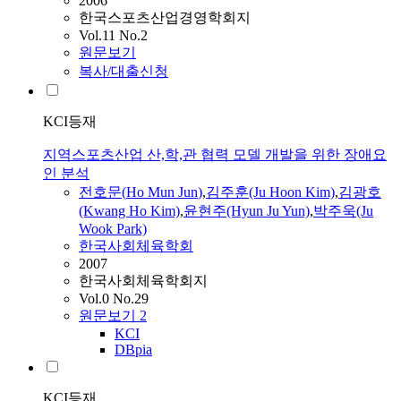
2006
한국스포츠산업경영학회지
Vol.11 No.2
원문보기
복사/대출신청
KCI등재
지역스포츠산업 산,학,관 협력 모델 개발을 위한 장애요
인 분석
전호문
(
Ho
Mun
Jun
)
,
김주훈(Ju Hoon Kim)
,
김광호
(Kwang
Ho
Kim)
,
윤현주(Hyun Ju Yun)
,
박주욱(Ju
Wook Park)
한국사회체육학회
2007
한국사회체육학회지
Vol.0 No.29
원문보기
2
KCI
DBpia
KCI등재