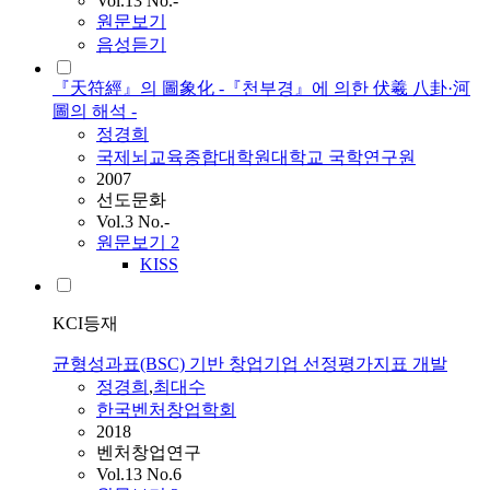
Vol.13 No.-
원문보기
음성듣기
『天符經』의 圖象化 -『천부경』에 의한 伏羲 八卦·河
圖의 해석 -
정경희
국제뇌교육종합대학원대학교 국학연구원
2007
선도문화
Vol.3 No.-
원문보기
2
KISS
KCI등재
균형성과표(BSC) 기반 창업기업 선정평가지표 개발
정경희
,
최대수
한국벤처창업학회
2018
벤처창업연구
Vol.13 No.6