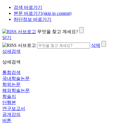
검색 바로가기
본문 바로가기(skip to content)
하단정보 바로가기
무엇을 찾고 계세요?
닫기
삭제
상세검색
상세검색
통합검색
국내학술논문
학위논문
해외학술논문
학술지
단행본
연구보고서
공개강의
버튼