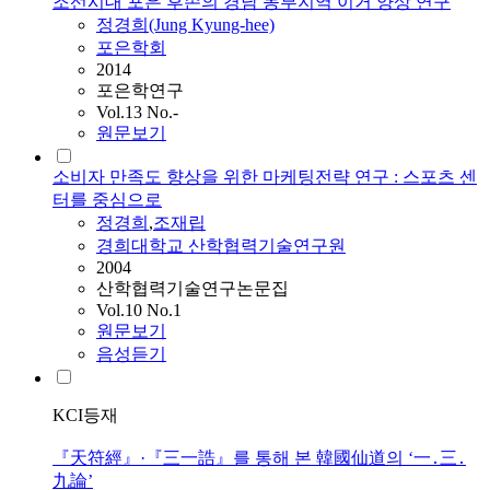
조선시대 포은 후손의 경남 동부지역 이거 양상 연구
정경희
(Jung Kyung-hee)
포은학회
2014
포은학연구
Vol.13 No.-
원문보기
소비자 만족도 향상을 위한 마케팅전략 연구 : 스포츠 센
터를 중심으로
정경희
,
조재립
경희대학교 산학협력기술연구원
2004
산학협력기술연구논문집
Vol.10 No.1
원문보기
음성듣기
KCI등재
『天符經』·『三一誥』를 통해 본 韓國仙道의 ‘一․三․
九論’