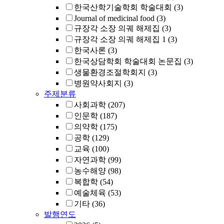
한국산학기술학회 학술대회
(3)
Journal of medicinal food
(3)
규장각 소장 의궤 해제집
(3)
규장각 소장 의궤 해제집 1
(3)
한국사론
(3)
한국상담학회 학술대회 논문집
(3)
생물환경조절학회지
(3)
병원약사회지
(3)
주제분류
사회과학
(207)
인문학
(187)
의약학
(175)
공학
(129)
교육
(100)
자연과학
(99)
농수해양
(98)
복합학
(54)
예술체육
(53)
기타
(36)
발행연도