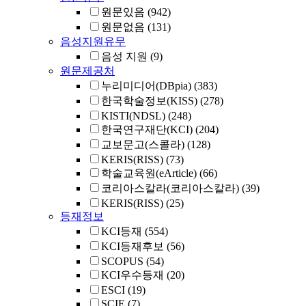
원문있음
(942)
원문없음
(131)
음성지원유무
음성 지원
(9)
원문제공처
누리미디어(DBpia)
(383)
한국학술정보(KISS)
(278)
KISTI(NDSL)
(248)
한국연구재단(KCI)
(204)
교보문고(스콜라)
(128)
KERIS(RISS)
(73)
학술교육원(eArticle)
(66)
코리아스칼라(코리아스칼라)
(39)
KERIS(RISS)
(25)
등재정보
KCI등재
(554)
KCI등재후보
(56)
SCOPUS
(54)
KCI우수등재
(20)
ESCI
(19)
SCIE
(7)