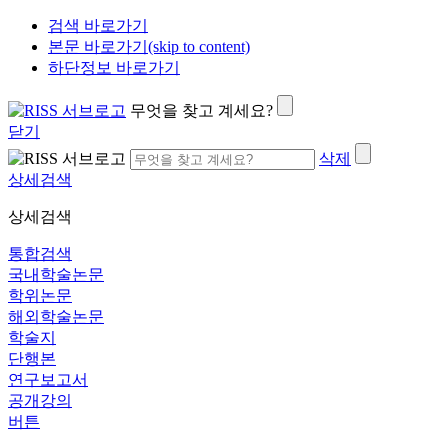
검색 바로가기
본문 바로가기(skip to content)
하단정보 바로가기
무엇을 찾고 계세요?
닫기
삭제
상세검색
상세검색
통합검색
국내학술논문
학위논문
해외학술논문
학술지
단행본
연구보고서
공개강의
버튼