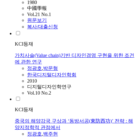
1980
中國學報
Vol.21 No.1
원문보기
복사/대출신청
KCI등재
가치사슬(Value chain)기반 디자인경영 구현을 위한 조건
에 관한 연구
정광호
,
박문형
한국디지털디자인학회
2010
디지털디자인학연구
Vol.10 No.2
KCI등재
중국의 해양강국 구상과 ‘동방서공(東防西功)’ 전략 : 해
양지정학적 관점에서
정광호
,
백주현