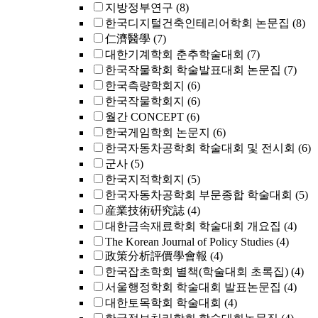
지방정부연구
(8)
한국디지털건축인테리어학회 논문집
(8)
仁濟醫學
(7)
대한기계학회 춘추학술대회
(7)
한국작물학회 학술발표대회 논문집
(7)
한국측량학회지
(6)
한국작물학회지
(6)
월간 CONCEPT
(6)
한국게임학회 논문지
(6)
한국자동차공학회 학술대회 및 전시회
(6)
군사
(5)
한국지적학회지
(5)
한국자동차공학회 부문종합 학술대회
(5)
産業技術硏究誌
(4)
대한금속재료학회 학술대회 개요집
(4)
The Korean Journal of Policy Studies
(4)
政策分析評價學會報
(4)
한국잡초학회 별책(학술대회 초록집)
(4)
서울행정학회 학술대회 발표논문집
(4)
대한토목학회 학술대회
(4)