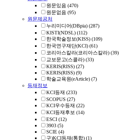
원문있음
(470)
원문없음
(95)
원문제공처
누리미디어(DBpia)
(287)
KISTI(NDSL)
(112)
한국학술정보(KISS)
(109)
한국연구재단(KCI)
(61)
코리아스칼라(코리아스칼라)
(39)
교보문고(스콜라)
(33)
KERIS(RISS)
(27)
KERIS(RISS)
(9)
학술교육원(eArticle)
(7)
등재정보
KCI등재
(233)
SCOPUS
(27)
KCI우수등재
(22)
KCI등재후보
(14)
ESCI
(12)
3903
(5)
SCIE
(4)
구)KCI등재(통합)
(1)