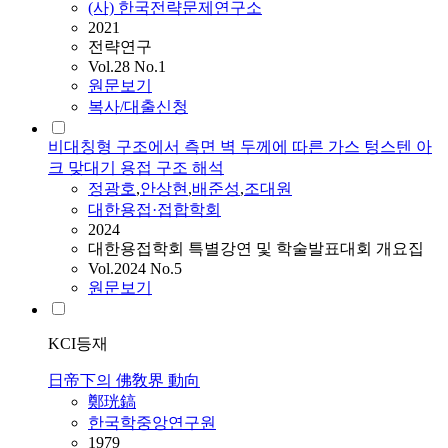
(사) 한국전략문제연구소
2021
전략연구
Vol.28 No.1
원문보기
복사/대출신청
비대칭형 구조에서 측면 벽 두께에 따른 가스 텅스텐 아
크 맞대기 용접 구조 해석
정광호
,
안상현
,
배준성
,
조대원
대한용접·접합학회
2024
대한용접학회 특별강연 및 학술발표대회 개요집
Vol.2024 No.5
원문보기
KCI등재
日帝下의 佛敎界 動向
鄭珖鎬
한국학중앙연구원
1979