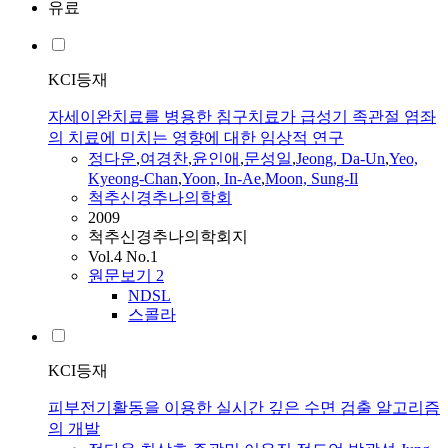
유료
KCI등재
자세이완치료를 병용한 침구치료가 급성기 족관절 염좌
의 치료에 미치는 영향에 대한 임상적 연구
정다운
,
여경찬
,
윤인애
,
문성일
,
Jeong
,
Da
-
Un
,
Yeo,
Kyeong-Chan
,
Yoon, In-Ae
,
Moon, Sung-Il
척추신경추나의학회
2009
척추신경추나의학회지
Vol.4 No.1
원문보기
2
NDSL
스콜라
KCI등재
피부전기활동을 이용한 실시간 깊은 수면 검출 알고리즘
의 개발