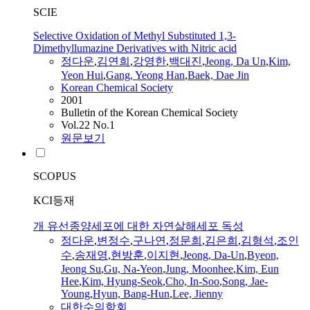
SCIE
Selective Oxidation of Methyl Substituted 1,3-
Dimethyllumazine Derivatives with Nitric acid
정다운
,
김연희
,
강영한
,
백대진
,
Jeong
,
Da
Un
,
Kim,
Yeon Hui
,
Gang, Yeong Han
,
Baek, Dae Jin
Korean Chemical Society
2001
Bulletin of the Korean Chemical Society
Vol.22 No.1
원문보기
SCOPUS
KCI등재
개 유선종양세포에 대한 자연살해세포 독성
정다운
,
변정수
,
구나연
,
정문희
,
김은희
,
김형석
,
조인
수
,
송재영
,
현방훈
,
이지현
,
Jeong
,
Da
-
Un
,
Byeon,
Jeong
Su
,
Gu, Na-Yeon
,
Jung, Moonhee
,
Kim, Eun
Hee
,
Kim, Hyung-Seok
,
Cho, In-Soo
,
Song, Jae-
Young
,
Hyun, Bang-Hun
,
Lee, Jienny
대한수의학회