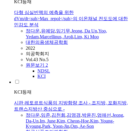
KCI등재
다형 심실빈맥의 예측을 위한
dVm/dt<sub>Max_repol</sub>의 이온채널 전도도에 대한
민감도 분석
정다운
,
유예담
,
임기무
,
Jeong
,
Da
Un
,
Yoo,
Yedam
,
Marcellinus, Aroli
,
Lim, Ki Moo
대한의용생체공학회
2022
의공학회지
Vol.43 No.5
원문보기
2
NDSL
KCI
KCI등재
시판 레토르트식품의 지방함량 조사 - 조지방, 포화지방,
트랜스지방산 중심으로 -
정다운
,
임준
,
김천회
,
김영경
,
박윤진
,
엄애선
,
Jeong
,
Da
-
Un
,
Im, June
,
Kim, Cheon-Hoe
,
Kim, Young-
Kyoung
,
Park, Yoon-Jin
,
Om, Ae-Son