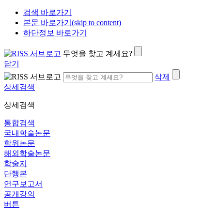
검색 바로가기
본문 바로가기(skip to content)
하단정보 바로가기
무엇을 찾고 계세요?
닫기
삭제
상세검색
상세검색
통합검색
국내학술논문
학위논문
해외학술논문
학술지
단행본
연구보고서
공개강의
버튼