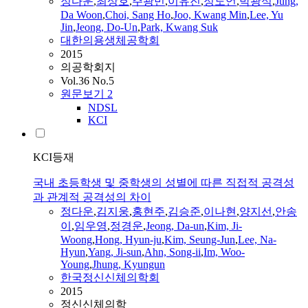
정다운
,
최상호
,
주광민
,
이유진
,
정도언
,
박광석
,
Jung,
Da
Woon
,
Choi, Sang Ho
,
Joo, Kwang Min
,
Lee, Yu
Jin
,
Jeong
, Do-
Un
,
Park, Kwang Suk
대한의용생체공학회
2015
의공학회지
Vol.36 No.5
원문보기
2
NDSL
KCI
KCI등재
국내 초등학생 및 중학생의 성별에 따른 직접적 공격성
과 관계적 공격성의 차이
정다운
,
김지웅
,
홍현주
,
김승준
,
이나현
,
양지선
,
안송
이
,
임우영
,
정경운
,
Jeong
,
Da
-
un
,
Kim, Ji-
Woong
,
Hong, Hyun-ju
,
Kim, Seung-Jun
,
Lee, Na-
Hyun
,
Yang, Ji-sun
,
Ahn, Song-ii
,
Im, Woo-
Young
,
Jhung, Kyungun
한국정신신체의학회
2015
정신신체의학