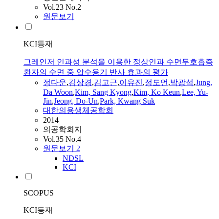
Vol.23 No.2
원문보기
KCI등재
그레인저 인과성 분석을 이용한 정상인과 수면무호흡증
환자의 수면 중 압수용기 반사 효과의 평가
정다운
,
김상경
,
김고근
,
이유진
,
정도언
,
박광석
,
Jung,
Da
Woon
,
Kim, Sang Kyong
,
Kim, Ko Keun
,
Lee, Yu-
Jin
,
Jeong
, Do-
Un
,
Park, Kwang Suk
대한의용생체공학회
2014
의공학회지
Vol.35 No.4
원문보기
2
NDSL
KCI
SCOPUS
KCI등재