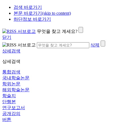
검색 바로가기
본문 바로가기(skip to content)
하단정보 바로가기
무엇을 찾고 계세요?
닫기
삭제
상세검색
상세검색
통합검색
국내학술논문
학위논문
해외학술논문
학술지
단행본
연구보고서
공개강의
버튼