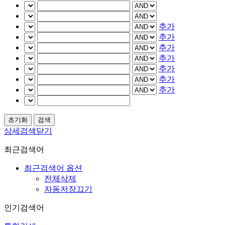
추가
추가
추가
추가
추가
추가
추가
상세검색닫기
최근검색어
최근검색어 옵션
전체삭제
자동저장끄기
인기검색어