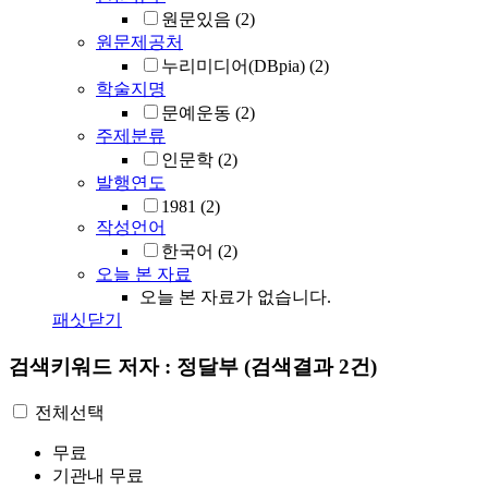
원문있음
(2)
원문제공처
누리미디어(DBpia)
(2)
학술지명
문예운동
(2)
주제분류
인문학
(2)
발행연도
1981
(2)
작성언어
한국어
(2)
오늘 본 자료
오늘 본 자료가 없습니다.
패싯닫기
검색키워드
저자 : 정달부
(검색결과 2건)
전체선택
무료
기관내 무료