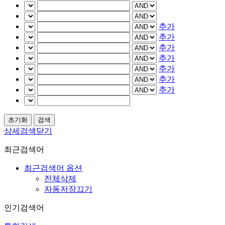
추가
추가
추가
추가
추가
추가
추가
상세검색닫기
최근검색어
최근검색어 옵션
전체삭제
자동저장끄기
인기검색어