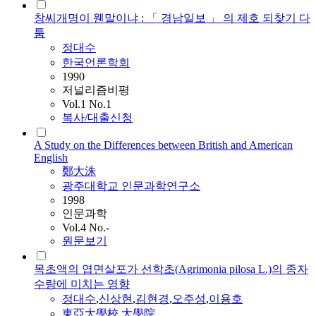
창씨개명이 웬말이냐 : 「 경남일보 」 의 제호 되찾기 다
툼
정대수
한국언론학회
1990
저널리즘비평
Vol.1 No.1
복사/대출신청
A Study on the Differences between British and American
English
鄭大洙
광주대학교 인문과학연구소
1998
인문과학
Vol.4 No.-
원문보기
목초액의 엽면살포가 선학초(Agrimonia pilosa L.)의 종자
수량에 미치는 영향
정대수
,
신상현
,
김현경
,
오주성
,
이용호
東亞大學校 大學院