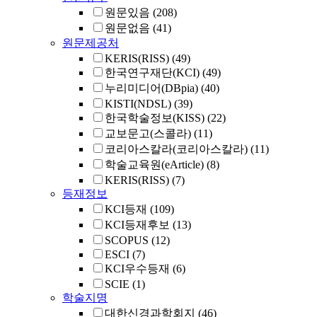
원문있음
(208)
원문없음
(41)
원문제공처
KERIS(RISS)
(49)
한국연구재단(KCI)
(49)
누리미디어(DBpia)
(40)
KISTI(NDSL)
(39)
한국학술정보(KISS)
(22)
교보문고(스콜라)
(11)
코리아스칼라(코리아스칼라)
(11)
학술교육원(eArticle)
(8)
KERIS(RISS)
(7)
등재정보
KCI등재
(109)
KCI등재후보
(13)
SCOPUS
(12)
ESCI
(7)
KCI우수등재
(6)
SCIE
(1)
학술지명
대한신경과학회지
(46)