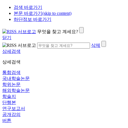
검색 바로가기
본문 바로가기(skip to content)
하단정보 바로가기
무엇을 찾고 계세요?
닫기
삭제
상세검색
상세검색
통합검색
국내학술논문
학위논문
해외학술논문
학술지
단행본
연구보고서
공개강의
버튼