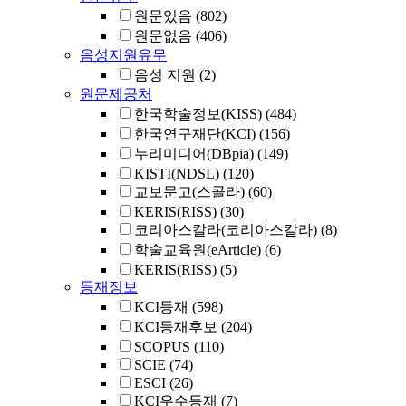
원문있음
(802)
원문없음
(406)
음성지원유무
음성 지원
(2)
원문제공처
한국학술정보(KISS)
(484)
한국연구재단(KCI)
(156)
누리미디어(DBpia)
(149)
KISTI(NDSL)
(120)
교보문고(스콜라)
(60)
KERIS(RISS)
(30)
코리아스칼라(코리아스칼라)
(8)
학술교육원(eArticle)
(6)
KERIS(RISS)
(5)
등재정보
KCI등재
(598)
KCI등재후보
(204)
SCOPUS
(110)
SCIE
(74)
ESCI
(26)
KCI우수등재
(7)