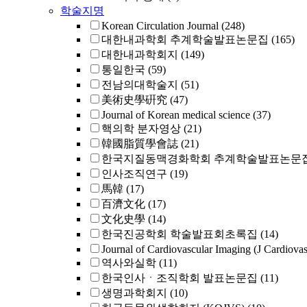
학술지명
Korean Circulation Journal
(248)
대한내과학회 추계학술발표논문집
(165)
대한내과학회지
(149)
통일한국
(59)
전남의대학술지
(51)
美術史學硏究
(47)
Journal of Korean medical science
(37)
핵의학 분자영상
(21)
韓國脂質學會誌
(21)
한국지질동맥경화학회 추계학술발표논문
인사조직연구
(19)
馬韓
(17)
百濟文化
(17)
文化史學
(14)
한국진공학회 학술발표회초록집
(14)
Journal of Cardiovascular Imaging (J Cardiova
역사와실학
(11)
한국인사ㆍ조직학회 발표논문집
(11)
생명과학회지
(10)