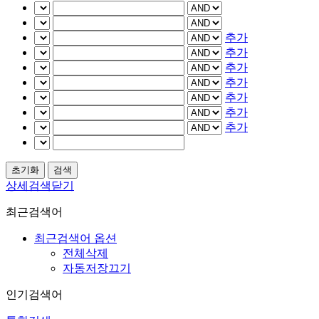
추가
추가
추가
추가
추가
추가
추가
상세검색닫기
최근검색어
최근검색어 옵션
전체삭제
자동저장끄기
인기검색어