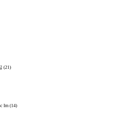
집
(21)
sc Im
(14)