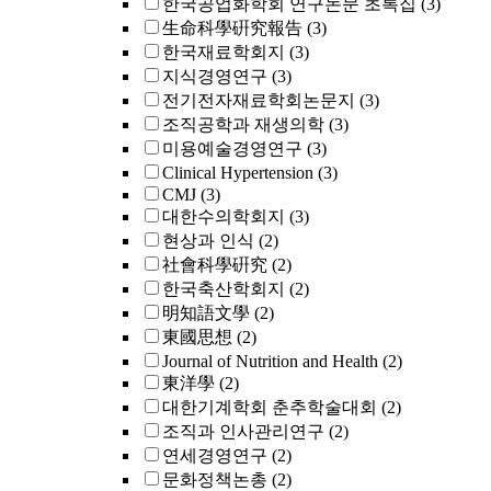
한국공업화학회 연구논문 초록집
(3)
生命科學硏究報告
(3)
한국재료학회지
(3)
지식경영연구
(3)
전기전자재료학회논문지
(3)
조직공학과 재생의학
(3)
미용예술경영연구
(3)
Clinical Hypertension
(3)
CMJ
(3)
대한수의학회지
(3)
현상과 인식
(2)
社會科學硏究
(2)
한국축산학회지
(2)
明知語文學
(2)
東國思想
(2)
Journal of Nutrition and Health
(2)
東洋學
(2)
대한기계학회 춘추학술대회
(2)
조직과 인사관리연구
(2)
연세경영연구
(2)
문화정책논총
(2)