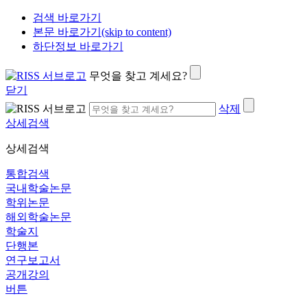
검색 바로가기
본문 바로가기(skip to content)
하단정보 바로가기
무엇을 찾고 계세요?
닫기
삭제
상세검색
상세검색
통합검색
국내학술논문
학위논문
해외학술논문
학술지
단행본
연구보고서
공개강의
버튼