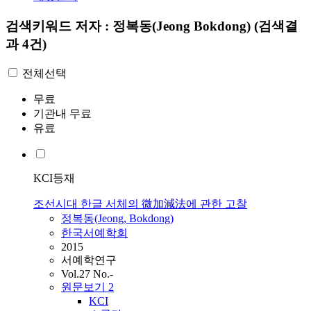
검색키워드
저자 : 정복동(Jeong Bokdong)
(검색결
과 4건)
전체선택
무료
기관내 무료
유료
KCI등재
조선시대 한글 서체의 微加減法에 관한 고찰
정복동
(
Jeong
,
Bokdong
)
한국서예학회
2015
서예학연구
Vol.27 No.-
원문보기
2
KCI