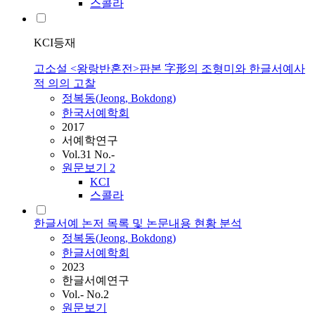
스콜라
KCI등재
고소설 <왕랑반혼전>판본 字形의 조형미와 한글서예사
적 의의 고찰
정복동
(
Jeong
,
Bokdong
)
한국서예학회
2017
서예학연구
Vol.31 No.-
원문보기
2
KCI
스콜라
한글서예 논저 목록 및 논문내용 현황 분석
정복동
(
Jeong
,
Bokdong
)
한글서예학회
2023
한글서예연구
Vol.- No.2
원문보기