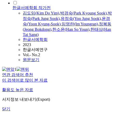
한글서예학회 작가전
김도임(Kim Do Yim)
,
박경숙(Park Kyoung Sook)
,
박
정숙(Park Jung Sook)
,
유정숙(Yoo Jung Sook)
,
윤경
숙(Yoon Kyung-Sook)
,
임영란(Im Youngran)
,
정복동
(
Jeong
Bokdong
)
,
한소윤(Han So Youn)
,
한태상(Han
Tai Sang)
한글서예학회
2023
한글서예연구
Vol.- No.2
원문보기
1
연관 검색어 추천
이 검색어로 많이 본 자료
활용도 높은 자료
서지정보 내보내기(Export)
닫기