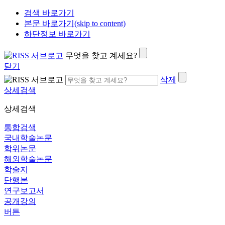
검색 바로가기
본문 바로가기(skip to content)
하단정보 바로가기
무엇을 찾고 계세요?
닫기
삭제
상세검색
상세검색
통합검색
국내학술논문
학위논문
해외학술논문
학술지
단행본
연구보고서
공개강의
버튼