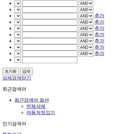
추가
추가
추가
추가
추가
추가
추가
상세검색닫기
최근검색어
최근검색어 옵션
전체삭제
자동저장끄기
인기검색어