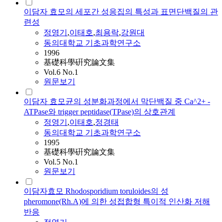
이담자 효모의 세포간 성응집의 특성과 표면단백질의 관
련성
정영기
,
이태호
,
최용락
,
강원대
동의대학교 기초과학연구소
1996
基礎科學硏究論文集
Vol.6 No.1
원문보기
이담자 효모균의 성분화과정에서 막단백질 중 Ca^2+ -
ATPase와 trigger peptidase(TPase)의 상호관계
정영기
,
이태호
,
정경태
동의대학교 기초과학연구소
1995
基礎科學硏究論文集
Vol.5 No.1
원문보기
이담자효모 Rhodosporidium toruloides의 성
pheromone(Rh.A)에 의한 성접합형 특이적 인산화 저해
반응