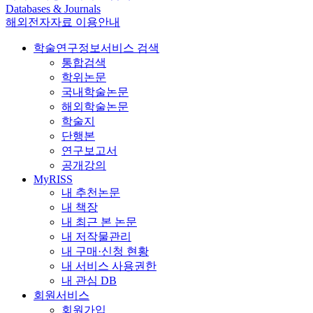
Databases & Journals
해외전자자료 이용안내
학술연구정보서비스 검색
통합검색
학위논문
국내학술논문
해외학술논문
학술지
단행본
연구보고서
공개강의
MyRISS
내 추천논문
내 책장
내 최근 본 논문
내 저작물관리
내 구매·신청 현황
내 서비스 사용권한
내 관심 DB
회원서비스
회원가입