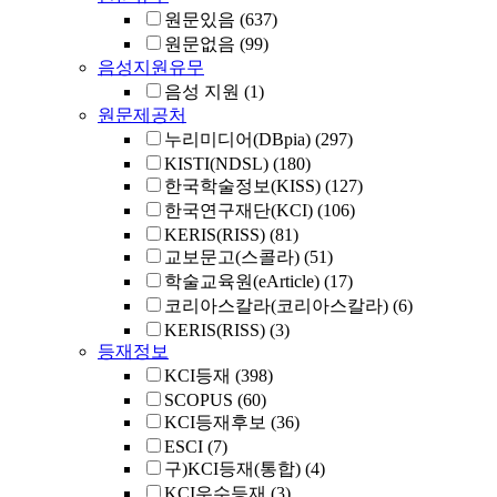
원문있음
(637)
원문없음
(99)
음성지원유무
음성 지원
(1)
원문제공처
누리미디어(DBpia)
(297)
KISTI(NDSL)
(180)
한국학술정보(KISS)
(127)
한국연구재단(KCI)
(106)
KERIS(RISS)
(81)
교보문고(스콜라)
(51)
학술교육원(eArticle)
(17)
코리아스칼라(코리아스칼라)
(6)
KERIS(RISS)
(3)
등재정보
KCI등재
(398)
SCOPUS
(60)
KCI등재후보
(36)
ESCI
(7)
구)KCI등재(통합)
(4)
KCI우수등재
(3)