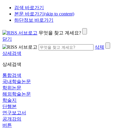
검색 바로가기
본문 바로가기(skip to content)
하단정보 바로가기
무엇을 찾고 계세요?
닫기
삭제
상세검색
상세검색
통합검색
국내학술논문
학위논문
해외학술논문
학술지
단행본
연구보고서
공개강의
버튼