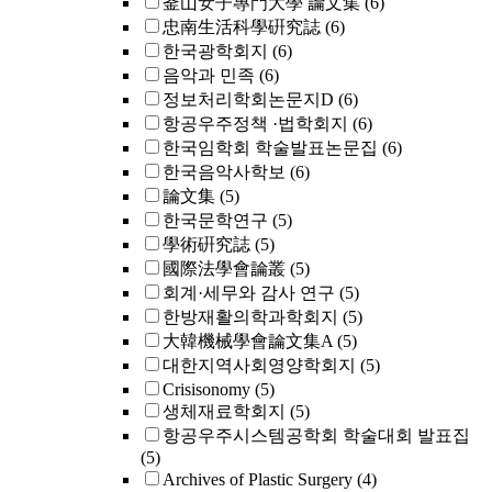
釜山女子專門大學 論文集
(6)
忠南生活科學硏究誌
(6)
한국광학회지
(6)
음악과 민족
(6)
정보처리학회논문지D
(6)
항공우주정책 ·법학회지
(6)
한국임학회 학술발표논문집
(6)
한국음악사학보
(6)
論文集
(5)
한국문학연구
(5)
學術硏究誌
(5)
國際法學會論叢
(5)
회계·세무와 감사 연구
(5)
한방재활의학과학회지
(5)
大韓機械學會論文集A
(5)
대한지역사회영양학회지
(5)
Crisisonomy
(5)
생체재료학회지
(5)
항공우주시스템공학회 학술대회 발표집
(5)
Archives of Plastic Surgery
(4)