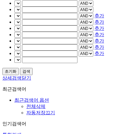
추가
추가
추가
추가
추가
추가
추가
상세검색닫기
최근검색어
최근검색어 옵션
전체삭제
자동저장끄기
인기검색어