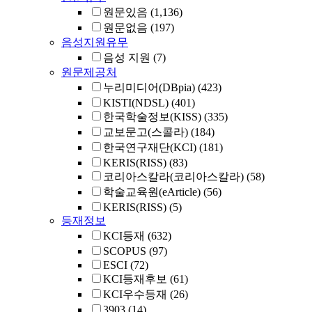
원문있음
(1,136)
원문없음
(197)
음성지원유무
음성 지원
(7)
원문제공처
누리미디어(DBpia)
(423)
KISTI(NDSL)
(401)
한국학술정보(KISS)
(335)
교보문고(스콜라)
(184)
한국연구재단(KCI)
(181)
KERIS(RISS)
(83)
코리아스칼라(코리아스칼라)
(58)
학술교육원(eArticle)
(56)
KERIS(RISS)
(5)
등재정보
KCI등재
(632)
SCOPUS
(97)
ESCI
(72)
KCI등재후보
(61)
KCI우수등재
(26)
3903
(14)