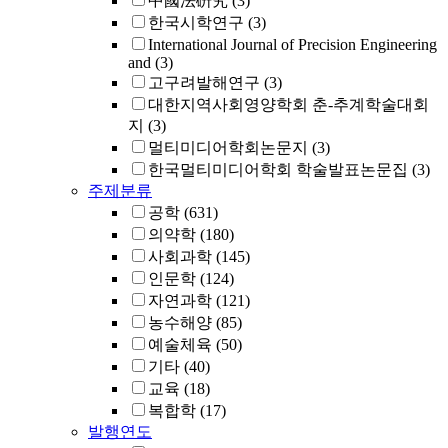
中國法硏究
(3)
한국시학연구
(3)
International Journal of Precision Engineering
and
(3)
고구려발해연구
(3)
대한지역사회영양학회 춘-추계학술대회
지
(3)
멀티미디어학회논문지
(3)
한국멀티미디어학회 학술발표논문집
(3)
주제분류
공학
(631)
의약학
(180)
사회과학
(145)
인문학
(124)
자연과학
(121)
농수해양
(85)
예술체육
(50)
기타
(40)
교육
(18)
복합학
(17)
발행연도