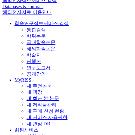
해외전자정보서비스 검색
Databases & Journals
해외전자자료 이용안내
학술연구정보서비스 검색
통합검색
학위논문
국내학술논문
해외학술논문
학술지
단행본
연구보고서
공개강의
MyRISS
내 추천논문
내 책장
내 최근 본 논문
내 저작물관리
내 구매·신청 현황
내 서비스 사용권한
내 관심 DB
회원서비스