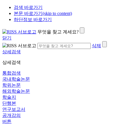
검색 바로가기
본문 바로가기(skip to content)
하단정보 바로가기
무엇을 찾고 계세요?
닫기
삭제
상세검색
상세검색
통합검색
국내학술논문
학위논문
해외학술논문
학술지
단행본
연구보고서
공개강의
버튼